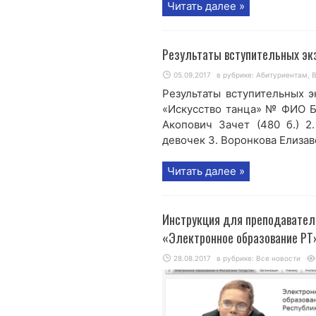
Читать далее »
Результаты вступительных эк
05.09.2017
в рубрике:
Абитуриентам
,
В
Результаты вступительных 
«Искусство танца» № ФИО Ба
Акопович Зачет (480 б.) 2
девочек 3. Воронкова Елизаве
Читать далее »
Инструкция для преподавателе
«Электронное образование РТ
28.08.2017
в рубрике:
Все новости