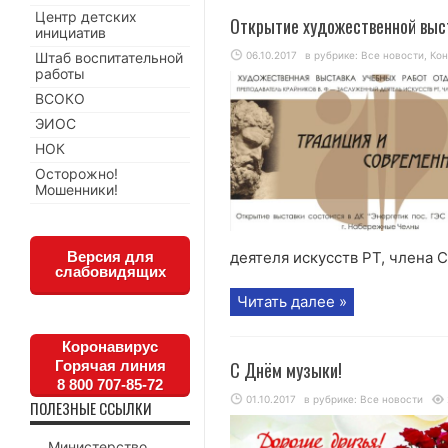
Центр детских
Открытие художественной выс
инициатив
Штаб воспитательной
06.10.2017
в рубрике:
Все новости
,
Ко
работы
ВСОКО
ЭИОС
НОК
Осторожно!
Мошенники!
Версия для
деятеля искусств РТ, члена С
слабовидящих
Читать далее »
Коронавирус
Горячая линия
С Днём музыки!
8 800 707-85-72
01.10.2017
в рубрике:
Все новости
ПОЛЕЗНЫЕ ССЫЛКИ
Министерство