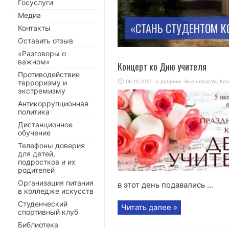
Госуслуги
Медиа
«СТАНЬ СТУДЕНТОМ 
Контакты
Оставить отзыв
«Разговоры о
важном»
Концерт ко Дню учителя
Противодействие
терроризму и
06.10.2017
в рубрике:
Все новости
,
Ко
экстремизму
Антикоррупционная
политика
Дистанционное
обучение
Телефоны доверия
для детей,
подростков и их
родителей
Организация питания
в этот день подавались ...
в колледже искусств
Студенческий
Читать далее »
спортивный клуб
Библиотека