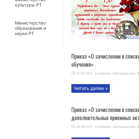
культуры РТ
Министерство
образования и
науки РТ
Приказ «О зачислении в списк
обучения»
21.09.2017
в рубрике:
Абитуриентам
,
В
Читать далее »
Приказ «О зачислении в списк
дополнительных приемных эк
05.09.2017
в рубрике:
Абитуриентам
,
В