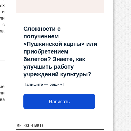
ых
 и
ли
 с
Сложности с
в,
получением
«Пушкинской карты» или
приобретением
билетов? Знаете, как
улучшить работу
учреждений культуры?
Напишите — решим!
ие
ли
ва
Написать
МЫ ВКОНТАКТЕ