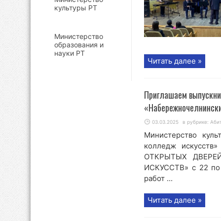
культуры РТ
Министерство
образования и
науки РТ
Читать далее »
Приглашаем выпускни
«Набережночелнински
03.03.2025
в рубрике:
Аби
Министерство куль
колледж искусс
ОТКРЫТЫХ ДВЕРЕЙ
ИСКУССТВ» с 22 по 
работ ...
Читать далее »