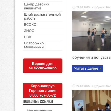
Центр детских
22.03.2025
в рубрике:
Аби
инициатив
Штаб воспитательной
работы
ВСОКО
ЭИОС
НОК
Осторожно!
Мошенники!
обучения и почувство
Версия для
слабовидящих
Читать далее »
Коронавирус
22.03.2025
в рубрике:
Аби
Горячая линия
8 800 707-85-72
ПОЛЕЗНЫЕ ССЫЛКИ
Министерство