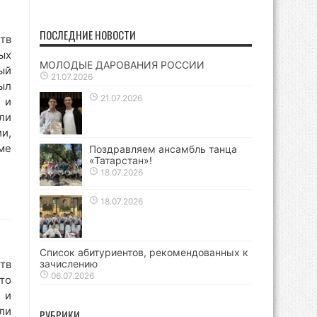
ПОСЛЕДНИЕ НОВОСТИ
тв
ых
МОЛОДЫЕ ДАРОВАНИЯ РОССИИ
й
21.07.2026
ыл
21.07.2026
 и
ли
и,
ме
Поздравляем ансамбль танца
«Татарстан»!
18.07.2026
18.07.2026
Список абитуриентов, рекомендованных к
тв
зачислению
06.07.2026
то
 и
ли
РУБРИКИ