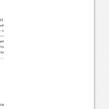
ШИ
ые
 с
 —
ия
по
рсы
..
ов