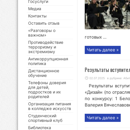
Госуслуги
Медиа
Контакты
Оставить отзыв
«Разговоры о
важном»
готовых ...
Противодействие
терроризму и
Читать далее »
экстремизму
Антикоррупционная
политика
Результаты вступите
Дистанционное
обучение
02.07.2025
в рубрике:
Аби
Телефоны доверия
Результаты вступи
для детей,
подростков и их
«Дизайн (по отрасл
родителей
по конкурсу: 1 Бел
Организация питания
Валерия Вячеславовна
в колледже искусств
Студенческий
Читать далее »
спортивный клуб
Библиотека