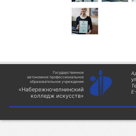
Государственное
А
автономное профессиональное
у
образовательное учреждение
Т
«Набережночелнинский
E-
колледж искусств»