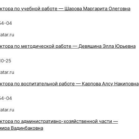
ктора по учебной работе — Шарова Маргарита Олеговна
54-04
atar.ru
ктора по методической работе — Девяшина Элла Юрьевна
10-25
atar.ru
ктора по воспитательной работе — Карпова Алсу Накиповна
54-04
atar.ru
ктора по административно-хозяйственной части —
мира Вадинбаковна