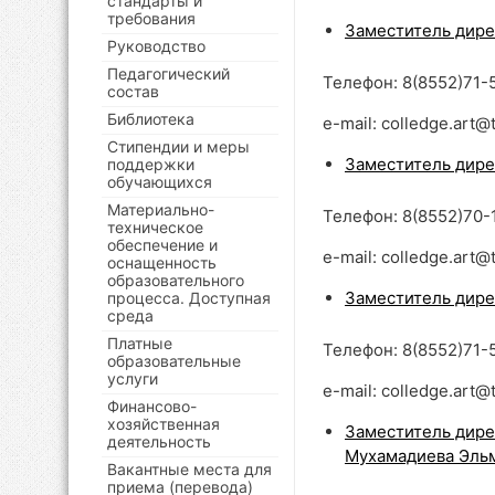
стандарты и
требования
Заместитель дире
Руководство
Педагогический
Телефон: 8(8552)71-
состав
Библиотека
e-mail: colledge.art@t
Стипендии и меры
Заместитель дире
поддержки
обучающихся
Материально-
Телефон: 8(8552)70-
техническое
обеспечение и
e-mail: colledge.art@t
оснащенность
образовательного
Заместитель дире
процесса. Доступная
среда
Платные
Телефон: 8(8552)71-
образовательные
услуги
e-mail: colledge.art@t
Финансово-
хозяйственная
Заместитель дире
деятельность
Мухамадиева Эль
Вакантные места для
приема (перевода)