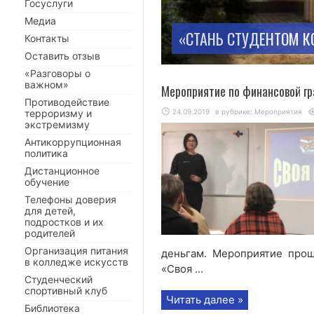
Госуслуги
Медиа
«СТАНЬ СТУДЕНТОМ 
Контакты
Оставить отзыв
«Разговоры о
важном»
Мероприятие по финансовой г
Противодействие
терроризму и
24.09.2019
в рубрике:
Мероприятия
экстремизму
Антикоррупционная
политика
Дистанционное
обучение
Телефоны доверия
для детей,
подростков и их
родителей
Организация питания
деньгам. Мероприятие про
в колледже искусств
«Своя ...
Студенческий
спортивный клуб
Читать далее »
Библиотека