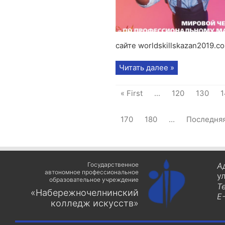
сайте worldskillskazan2019.c
Читать далее »
« First
...
120
130
1
170
180
...
Последняя
Государственное
А
автономное профессиональное
у
образовательное учреждение
Т
«Набережночелнинский
E-
колледж искусств»