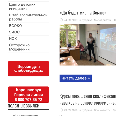
Центр детских
инициатив
«Да будет мир на Земле»
Штаб воспитательной
работы
24.09.2019
в рубрике:
Мероприятия
ВСОКО
ЭИОС
НОК
Осторожно!
Мошенники!
Версия для
слабовидящих
Читать далее »
Коронавирус
Горячая линия
Курсы повышения квалификаци
8 800 707-85-72
навыков на основе современны
ПОЛЕЗНЫЕ ССЫЛКИ
23.09.2019
в рубрике:
Все новости
Министерство