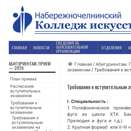
СВЕДЕНИЯ ОБ
ОБРАЗОВАТЕЛЬНОЙ
ГЛАВНАЯ
НОВОСТИ
ОТДЕЛЕНИЯ
А
ОРГАНИЗАЦИИ
АБИТУРИЕНТАМ. ПРИЕМ
Главная
/
Абитуриентам. 
— 2026
экзаменам
/
Требования к вс
План приема
Требования к вступительным 
Расписание
вступительных
экзаменов
I . Специальность :
Требования к
вступительным
1. Полифоническое произв
экзаменам
фуга из цикла ХТК Баха
Требования к
Прелюдия и фуга и т.д.)
вступительным
2. Крупная форма(I или II-II
экзаменам на