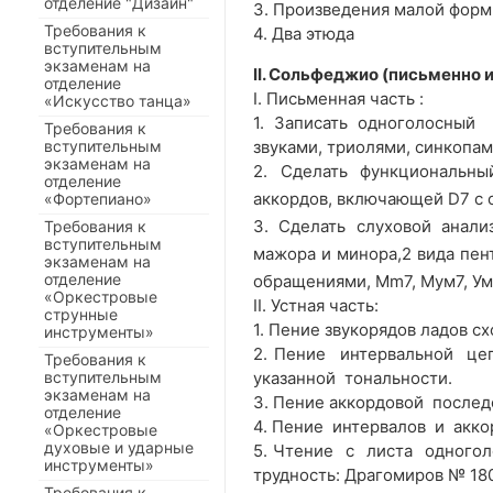
отделение "Дизайн"
3. Произведения малой фор
Требования к
4. Два этюда
вступительным
экзаменам на
II. Сольфеджио (письменно 
отделение
I. Письменная часть :
«Искусство танца»
1. Записать одноголосный 
Требования к
вступительным
звуками, триолями, синкопам
экзаменам на
2. Сделать функциональны
отделение
аккордов, включающей D7 с 
«Фортепиано»
3. Сделать слуховой анали
Требования к
вступительным
мажора и минора,2 вида пент
экзаменам на
отделение
обращениями, Мm7, Mум7, Ум.
«Оркестровые
II. Устная часть:
струнные
1. Пение звукорядов ладов сх
инструменты»
2. Пение интервальной це
Требования к
вступительным
указанной тональности.
экзаменам на
3. Пение аккордовой послед
отделение
4. Пение интервалов и акко
«Оркестровые
духовые и ударные
5. Чтение с листа одного
инструменты»
трудность: Драгомиров № 180
Требования к