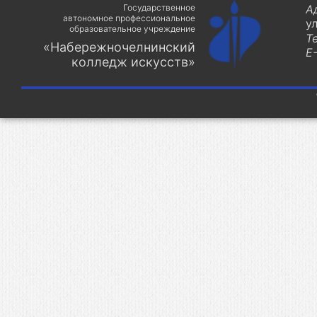
Государственное
А
автономное профессиональное
у
образовательное учреждение
Т
«Набережночелнинский
E-
колледж искусств»