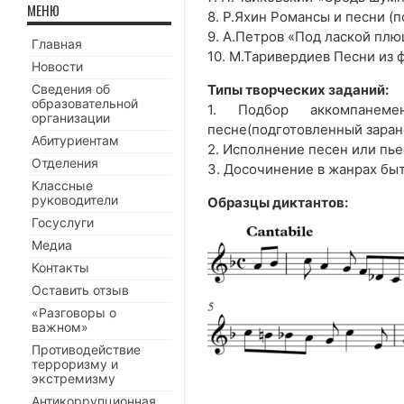
МЕНЮ
8. Р.Яхин Романсы и песни (п
9. А.Петров «Под лаской пл
Главная
10. М.Таривердиев Песни из 
Новости
Сведения об
Типы творческих заданий:
образовательной
1. Подбор аккомпанем
организации
песне(подготовленный заран
Абитуриентам
2. Исполнение песен или пье
Отделения
3. Досочинение в жанрах бы
Классные
руководители
Образцы диктантов:
Госуслуги
Медиа
Контакты
Оставить отзыв
«Разговоры о
важном»
Противодействие
терроризму и
экстремизму
Антикоррупционная