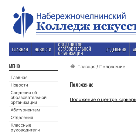
СВЕДЕНИЯ ОБ
ОБРАЗОВАТЕЛЬНОЙ
ГЛАВНАЯ
НОВОСТИ
ОТДЕЛЕНИЯ
А
ОРГАНИЗАЦИИ
МЕНЮ
Главная
/
Положение
Главная
Положение
Новости
Сведения об
образовательной
Положение о центре карьер
организации
Абитуриентам
Отделения
Классные
руководители