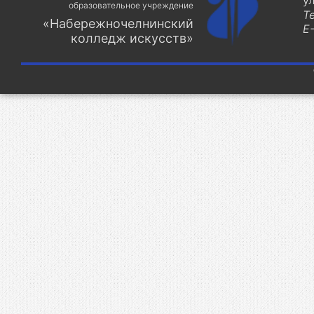
у
образовательное учреждение
Т
«Набережночелнинский
E-
колледж искусств»