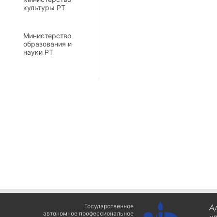
культуры РТ
Министерство
образования и
науки РТ
Государственное
А
автономное профессиональное