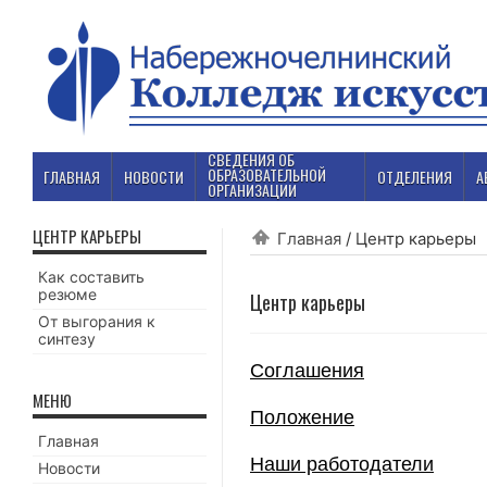
СВЕДЕНИЯ ОБ
ОБРАЗОВАТЕЛЬНОЙ
ГЛАВНАЯ
НОВОСТИ
ОТДЕЛЕНИЯ
А
ОРГАНИЗАЦИИ
ЦЕНТР КАРЬЕРЫ
Главная
/
Центр карьеры
Как составить
резюме
Центр карьеры
От выгорания к
синтезу
Соглашения
МЕНЮ
Положение
Главная
Наши работодатели
Новости