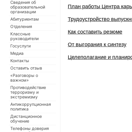
Сведения об
План работы Центра кар
образовательной
организации
Трудоустройство выпускн
Абитуриентам
Отделения
Как составить резюме
Классные
руководители
От выгорания к синтезу
Госуслуги
Медиа
Целеполагание и планир
Контакты
Оставить отзыв
«Разговоры о
важном»
Противодействие
терроризму и
экстремизму
Антикоррупционная
политика
Дистанционное
обучение
Телефоны доверия