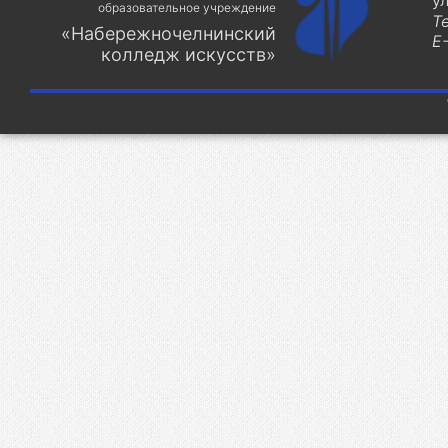
у
образовательное учреждение
Т
«Набережночелнинский
E-
колледж искусств»