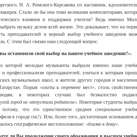
ргского, Н. А. Римского-Корсакова их наставник, вдохновител
алакирев. Стали ли бы они теми великими композиторами, кото
етического влияния и поддержки учителя? Ведь именно Мил
выбрать музыку делом всей жизни. Это доказывает, что на пер
ть преподавателей и верный выбор учебного заведения мож
ь. С этим был связан наш следующий вопрос.
вы остановили свой выбор на нашем учебном заведении?».
по которой молодые музыканты выбрали именно наше учебн
т и профессионализм преподавателей, учиться к которым при
ских музыкальных школ, и жители других городов и населен
Татарстан. Порыв «охоты к перемене мест», столь свойствен
юдям, в некоторых случаях был безжалостно подавл
ругой город не отпустили родители».
Некоторые студенты выбр
 потому, что это единственное среднее специальное учебн
филя в городе (sic!). Или, более того, достаточным основанием 
залось географическое местоположение:
«близко к дому»
.
ете ли Вы продолжение своего образования в высшем учебн