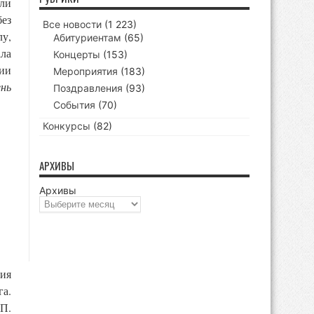
ли
без
Все новости
(1 223)
лу,
Абитуриентам
(65)
ала
Концерты
(153)
нии
Мероприятия
(183)
нь
Поздравления
(93)
События
(70)
Конкурсы
(82)
АРХИВЫ
Архивы
ния
га.
П.