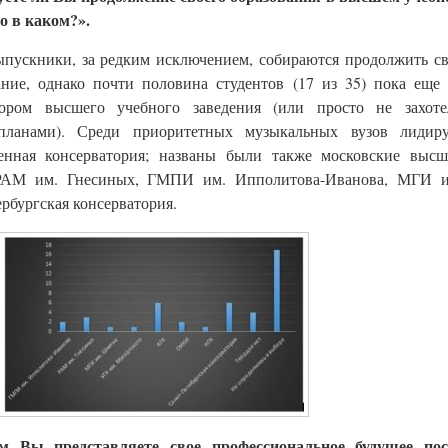
то в каком?».
ыпускники, за редким исключением, собираются продолжить с
ание, однако почти половина студентов (17 из 35) пока еще
ором высшего учебного заведения (или просто не захоте
планами). Среди приоритетных музыкальных вузов лидиру
венная консерватория; названы были также московские высш
(РАМ им. Гнесиных, ГМПИ им. Ипполитова-Иванова, МГИ и
рбургская консерватория.
 Вы представляете свое профессиональное будущее пос