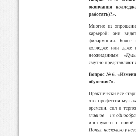
окончания колледж
работать)?».
Многие из опрошенны
карьерой: они видя
филармонии. Более 
колледже или даже в
неожиданным:
«Куль
смутно представляют 
Вопрос №6. «Измени
обучения?».
Практически все стар
что профессия музык
времени, сил и терпе
главное – не однообра
инструмент с новой
Понял, насколько у н