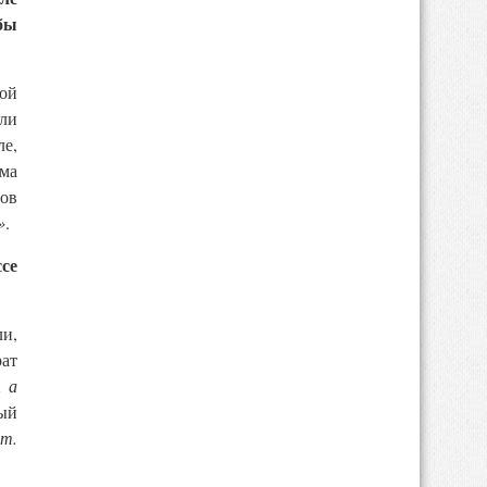
бы
ой
ли
е,
ма
ов
»
.
се
ли,
рат
, а
ный
т.