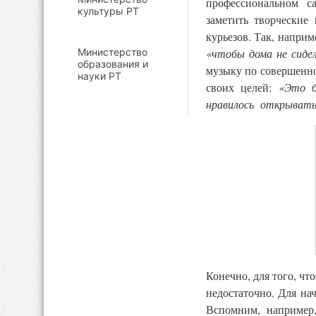
профессиональном с
культуры РТ
заметить творческие
курьезов. Так, наприм
Министерство
«чтобы дома не сиде
образования и
музыку по совершенно
науки РТ
своих целей:
«Это б
нравилось открывать 
Конечно, для того, чт
недостаточно. Для на
Вспомним, например