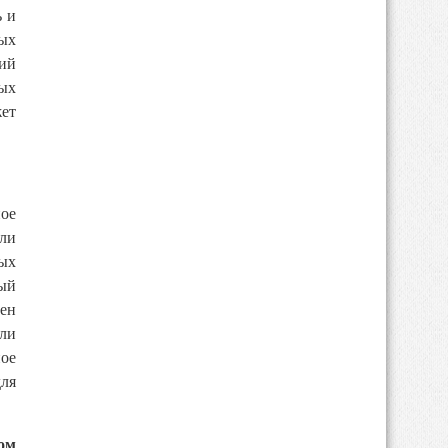
ь и
рых
ий
вых
ет
ое
шли
ных
ный
ен
али
ое
для
ом