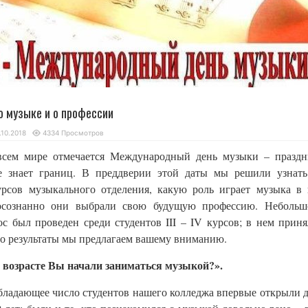
о музыке и о профессии
.10.2018
4334 Просмотров
всем мире отмечается Международный день музыки – праздн
не знает границ. В преддверии этой даты мы решили узнать
урсов музыкального отделения, какую роль играет музыка в
осознанно они выбрали свою будущую профессию. Небольш
с был проведен среди студентов III – IV курсов; в нем прин
Его результаты мы предлагаем вашему вниманию.
 возрасте Вы начали заниматься музыкой?».
бладающее число студентов нашего колледжа впервые открыли 