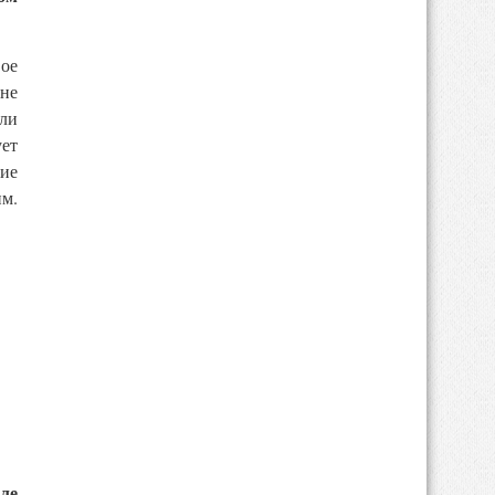
вое
 не
ли
ет
ие
м.
ле