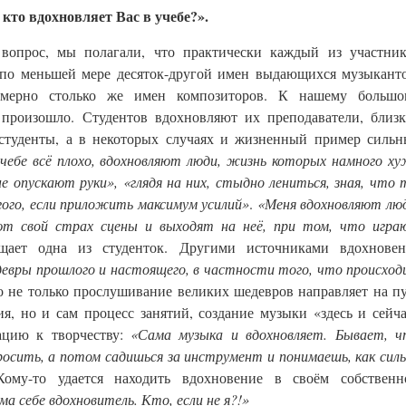
кто вдохновляет Вас в учебе?».
вопрос, мы полагали, что практически каждый из участник
т по меньшей мере десяток-другой имен выдающихся музыкант
имерно столько же имен композиторов. К нашему большо
 произошло. Студентов вдохновляют их преподаватели, близ
студенты, а в некоторых случаях и жизненный пример сильн
учебе всё плохо, вдохновляют люди, жизнь которых намного х
не опускают руки», «глядя на них, стыдно лениться, зная, что
ого, если приложить максимум усилий»
.
«Меня вдохновляют люд
ют свой страх сцены и выходят на неё, при том, что игра
ает одна из студенток. Другими источниками вдохновен
девры прошлого и настоящего, в частности того, что происхо
 не только прослушивание великих шедевров направляет на п
я, но и сам процесс занятий, создание музыки «здесь и сейч
ацию к творчеству:
«Сама музыка и вдохновляет. Бывает, ч
бросить, а потом садишься за инструмент и понимаешь, как сил
му-то удается находить вдохновение в своём собственн
ма себе вдохновитель. Кто, если не я?!»