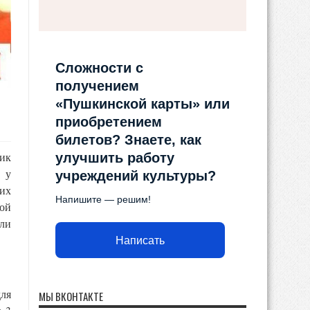
Сложности с
получением
«Пушкинской карты» или
приобретением
билетов? Знаете, как
ик
улучшить работу
 у
учреждений культуры?
 их
Напишите — решим!
ой
яли
Написать
для
МЫ ВКОНТАКТЕ