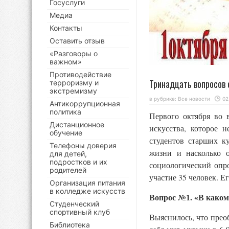
Госуслуги
Медиа
Контакты
Оставить отзыв
«Разговоры о
важном»
Противодействие
Тринадцать вопросов 
терроризму и
экстремизму
в рубрике:
Все новости
02
Антикоррупционная
политика
Первого октября во 
Дистанционное
искусства, которое 
обучение
студентов старших к
Телефоны доверия
жизни и насколько 
для детей,
подростков и их
социологический опро
родителей
участие 35 человек. 
Организация питания
в колледже искусств
Вопрос №1. «В каком
Студенческий
спортивный клуб
Выяснилось, что прео
Библиотека