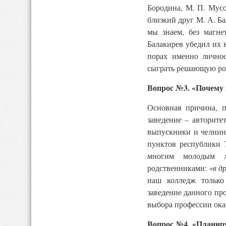
Бородина, М. П. Мусо
близкий друг М. А. Б
мы знаем, без магн
Балакирев убедил их 
порах именно личнос
сыграть решающую рол
Вопрос №3. «Почему 
Основная причина, 
заведение – авторите
выпускники и челнин
пунктов республики 
многим молодым л
родственниками:
«в д
наш колледж только
заведение данного про
выбора профессии ока
Вопрос №4. «Планиру