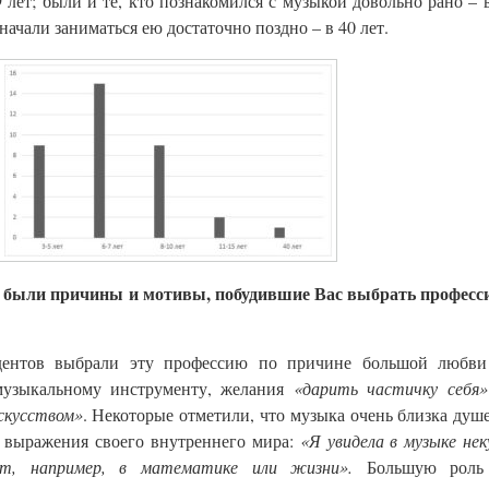
 лет; были и те, кто познакомился с музыкой довольно рано – 
о начали заниматься ею достаточно поздно – в 40 лет.
 были причины и мотивы, побудившие Вас выбрать професс
дентов выбрали эту профессию по причине большой любви
музыкальному инструменту, желания
«дарить частичку себя»
скусством»
. Некоторые отметили, что музыка очень близка душ
я выражения своего внутреннего мира:
«Я увидела в музыке не
нет, например, в математике или жизни».
Большую роль