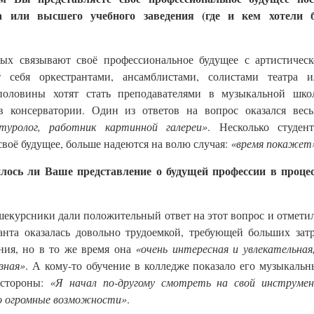
а или высшего учебного заведения (где и кем хотели 
х связывают своё профессиональное будущее с артистическ
т себя оркестрантами, ансамблистами, солистами театра и
половины хотят стать преподавателями в музыкальной школ
 консерватории. Один из ответов на вопрос оказался весь
туролог, работник картинной галереи»
. Несколько студент
своё будущее, больше надеются на волю случая:
«время покажет
лось ли Ваше представление о будущей профессии в процес
шекурсники дали положительный ответ на этот вопрос и отмети
анта оказалась довольно трудоемкой, требующей больших зат
ния, но в то же время она
«очень интересная и увлекательная
зная»
. А кому-то обучение в колледже показало его музыкаль
 стороны:
«Я начал по-другому смотреть на свой инструмен
его огромные возможности»
.