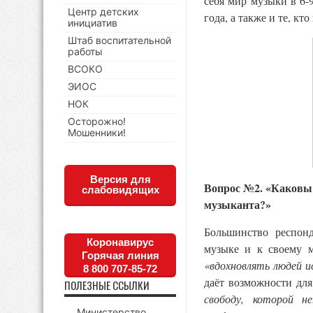
себя мир музыки в 6-9
Центр детских
года, а также и те, кт
инициатив
Штаб воспитательной
работы
ВСОКО
ЭИОС
НОК
Осторожно!
Мошенники!
Версия для
Вопрос №2. «Каковы
слабовидящих
музыканта?»
Большинство респон
Коронавирус
музыке и к своему 
Горячая линия
«вдохновлять людей и
8 800 707-85-72
даёт возможности дл
ПОЛЕЗНЫЕ ССЫЛКИ
свободу, которой 
Министерство