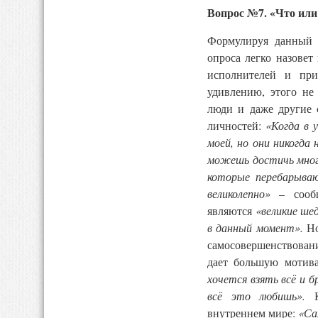
Вопрос №7. «Что или 
Формулируя данный 
опроса легко назове
исполнителей и пр
удивлению, этого не
люди и даже другие 
личностей:
«Когда в 
моей, но они никогда 
можешь достичь мног
которые перебарыва
великолепно»
– сообщ
являются
«великие ше
в данный момент».
Но
самосовершенствовани
дает большую мотив
хочется взять всё и 
всё это любишь».
Ко
внутреннем мире:
«Са