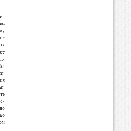
ов
ов-
му
кие
ых
уже
 ты
и,
ют
ия
дит
уть
ас»
то
ьно
ом