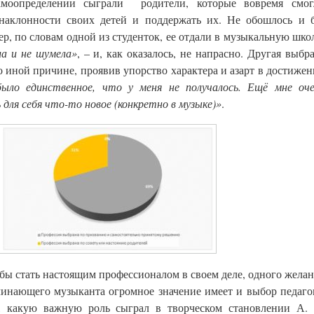
амоопределении сыграли родители, которые вовремя смог
 наклонности своих детей и поддержать их. Не обошлось и 
ер, по словам одной из студенток, ее отдали в музыкальную шко
ла и не шумела»
, – и, как оказалось, не напрасно. Другая выбр
 иной причине, проявив упорство характера и азарт в достиже
ыло единственное, что у меня не получалось. Ещё мне оче
для себя что-то новое (конкретно в музыке)»
.
обы стать настоящим профессионалом в своем деле, одного жела
чинающего музыканта огромное значение имеет и выбор педаго
, какую важную роль сыграл в творческом становлении А. 