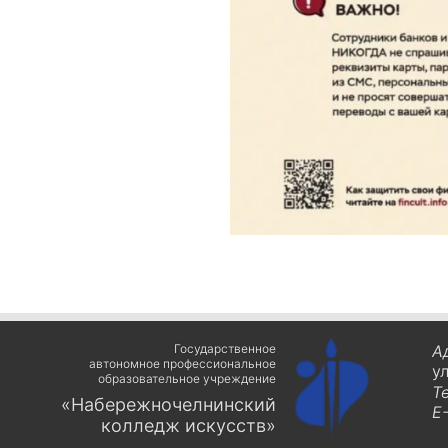
Государственное
А
автономное профессиональное
у
образовательное учреждение
Т
«Набережночелнинский
E-
колледж искусств»