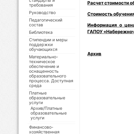
стандарты и
Расчет стоимости о
требования
Руководство
Стоимость обучени
Педагогический
состав
Информация о цена
ГАПОУ «Набережноче
Библиотека
Стипендии и меры
поддержки
обучающихся
Архив
Материально-
техническое
обеспечение и
оснащенность
образовательного
процесса. Доступная
среда
Платные
образовательные
услуги
Архив/Платные
образовательные
услуги
Финансово-
хозяйственная