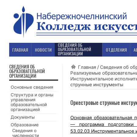
СВЕДЕНИЯ ОБ
ОБРАЗОВАТЕЛЬНОЙ
ГЛАВНАЯ
НОВОСТИ
ОТДЕЛЕНИЯ
А
ОРГАНИЗАЦИИ
СВЕДЕНИЯ ОБ
Главная
/
Сведения об об
ОБРАЗОВАТЕЛЬНОЙ
Реализуемые образовательн
ОРГАНИЗАЦИИ
Инструментальное исполните
струнные инструменты
Основные сведения
Структура и органы
управления
Оркестровые струнные инстру
образовательной
организацией
Документы
Основная образовательная 
— программа подготовки 
Образование
Сведения о
53.02.03 Инструментальное 
численности