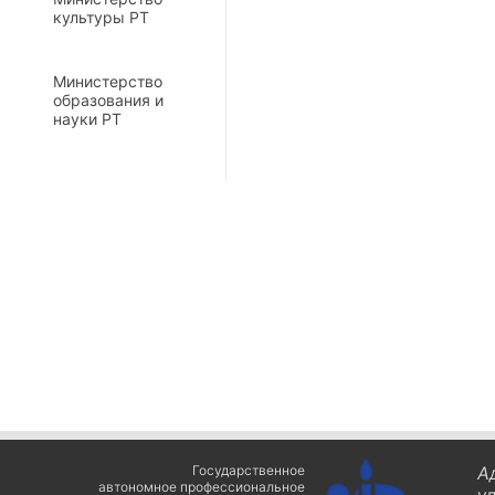
культуры РТ
Министерство
образования и
науки РТ
Государственное
А
автономное профессиональное