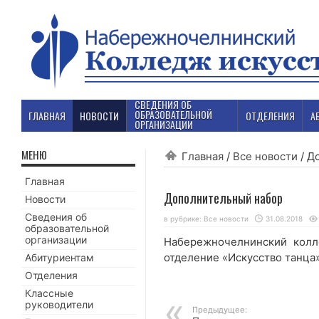
СВЕДЕНИЯ ОБ
ОБРАЗОВАТЕЛЬНОЙ
ГЛАВНАЯ
НОВОСТИ
ОТДЕЛЕНИЯ
А
ОРГАНИЗАЦИИ
МЕНЮ
Главная
/
Все новости
/
Д
Главная
Дополнительный набор
Новости
Сведения об
в рубрике:
Все новости
31.08.2018
образовательной
организации
Набережночелнинский колл
отделение «Искусство танца»
Абитуриентам
Отделения
Классные
руководители
Предыдущее: