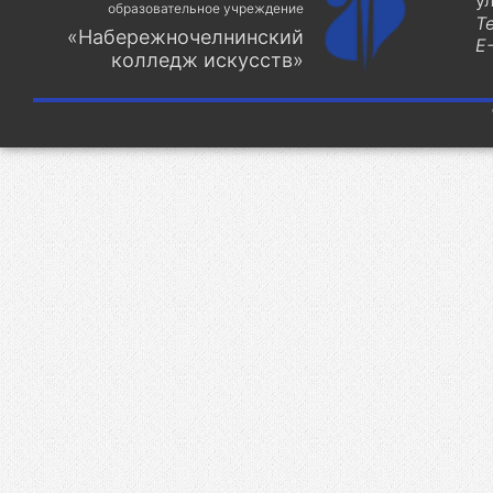
у
образовательное учреждение
Т
«Набережночелнинский
E-
колледж искусств»