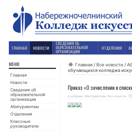
СВЕДЕНИЯ ОБ
ОБРАЗОВАТЕЛЬНОЙ
ГЛАВНАЯ
НОВОСТИ
ОТДЕЛЕНИЯ
А
ОРГАНИЗАЦИИ
МЕНЮ
Главная
/
Все новости
/
А
обучающихся колледжа иску
Главная
Новости
Приказ «О зачислении в спис
Сведения об
образовательной
в рубрике:
Абитуриентам
,
Все новости
организации
Абитуриентам
Отделения
Классные
руководители