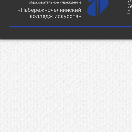
у
образовательное учреждение
Т
«Набережночелнинский
E-
колледж искусств»