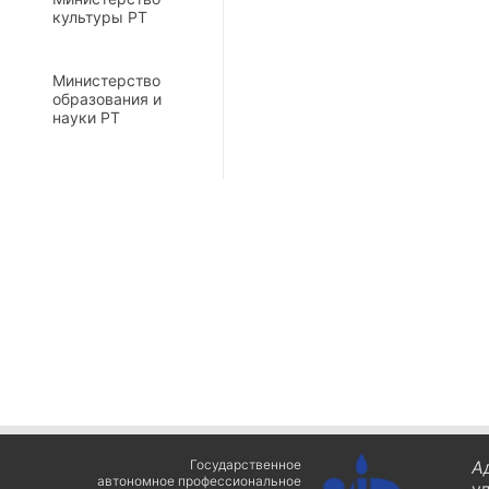
культуры РТ
Министерство
образования и
науки РТ
Государственное
А
автономное профессиональное