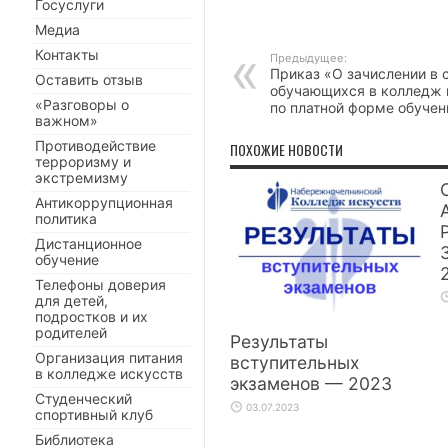
Госуслуги
Медиа
Контакты
Предыдущее:
Приказ «О зачислении в 
Оставить отзыв
обучающихся в колледж 
«Разговоры о
по платной форме обучен
важном»
Противодействие
ПОХОЖИЕ НОВОСТИ
терроризму и
экстремизму
Антикоррупционная
политика
Дистанционное
обучение
Телефоны доверия
для детей,
подростков и их
родителей
Результаты
Организация питания
вступительных
в колледже искусств
экзаменов — 2023
Студенческий
03.07.2023
спортивный клуб
Библиотека