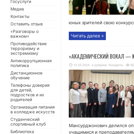
Госуслуги
Медиа
Контакты
юных зрителей свою конкурс
Оставить отзыв
«Разговоры о
Читать далее »
важном»
Противодействие
терроризму и
экстремизму
«АКАДЕМИЧЕСКИЙ ВОКАЛ — 
Антикоррупционная
политика
12.03.2024
в рубрике:
Концерты
92
Дистанционное
обучение
Телефоны доверия
для детей,
подростков и их
родителей
Организация питания
в колледже искусств
Студенческий
спортивный клуб
Мансурджонович делился оп
Библиотека
учащимися и преподавателям