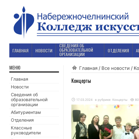
СВЕДЕНИЯ ОБ
ОБРАЗОВАТЕЛЬНОЙ
ГЛАВНАЯ
НОВОСТИ
ОТДЕЛЕНИЯ
А
ОРГАНИЗАЦИИ
МЕНЮ
Главная
/
Все новости
/
К
Главная
Концерты
Новости
Сведения об
образовательной
17.03.2024
в рубрике:
Концерты
80
организации
Абитуриентам
Отделения
Классные
руководители