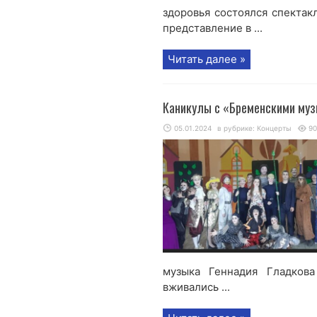
здоровья состоялся спектак
представление в ...
Читать далее »
Каникулы с «Бременскими му
05.01.2024
в рубрике:
Концерты
90
музыка Геннадия Гладкова
вживались ...