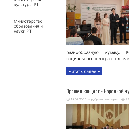
культуры РТ
Министерство
образования и
науки РТ
разнообразную музыку. 
социального центра с творчес
Читать далее »
Прошел концерт «Народной м
15.02.2024
в рубрике:
Концерты
92