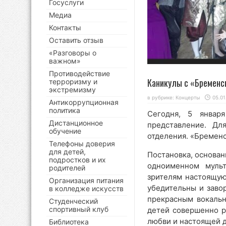
Госуслуги
Медиа
Контакты
Оставить отзыв
«Разговоры о
важном»
Противодействие
Каникулы с «Бременс
терроризму и
экстремизму
в рубрике:
Концерты
05.01
Антикоррупционная
политика
Сегодня, 5 январ
Дистанционное
представление. Дл
обучение
отделения. «Бремен
Телефоны доверия
для детей,
Постановка, основан
подростков и их
одноименном мульт
родителей
зрителям настоящую
Организация питания
убедительны и заво
в колледже искусств
прекрасным вокаль
Студенческий
спортивный клуб
детей совершенно ра
любви и настоящей 
Библиотека