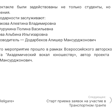
ектакле были задействованы не только студенты, но
ения.
годарности заслуживают:
кова Алевтина Владимировна
урукина Полина Васильевна
ва Альбина Ильгизаровна
ководитель — Додарбеков Алишер Мансурджонович
что мероприятие прошло в рамках Всероссийского авторско
та “Академический вокал юношеству», автор проекта
 Мансурджонович.
Следующее:
eligare»
Старт приема заявок на участие в
Транспортном гранте