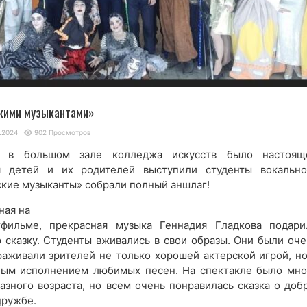
кими музыкантами»
.2024
902 Просмотров
я в большом зале колледжа искусств было настоящ
я детей и их родителей выступили студенты вокально
ские музыканты» собрали полный аншлаг!
ная на
фильме, прекрасная музыка Геннадия Гладкова подари
 сказку. Студенты вживались в свои образы. Они были оче
раживали зрителей не только хорошей актерской игрой, но
ным исполнением любимых песен. На спектакле было мно
зного возраста, но всем очень понравилась сказка о добр
дружбе.