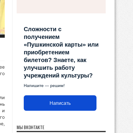
Сложности с
получением
«Пушкинской карты» или
приобретением
билетов? Знаете, как
ее
улучшить работу
го
учреждений культуры?
Напишите — решим!
ли
Написать
нь
 и
го
е,
МЫ ВКОНТАКТЕ