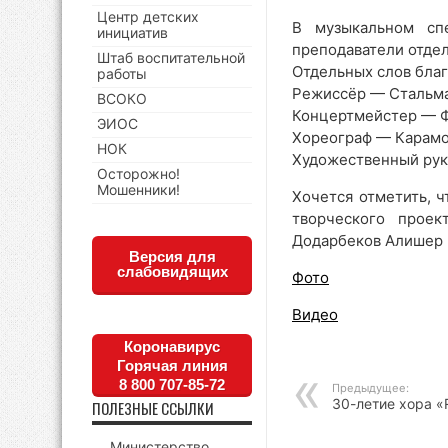
Центр детских
В музыкальном сп
инициатив
преподаватели отдел
Штаб воспитательной
Отдельных слов бла
работы
Режиссёр — Стальма
ВСОКО
Концертмейстер — Ф
ЭИОС
Хореограф — Карамо
НОК
Художественный ру
Осторожно!
Мошенники!
Хочется отметить, 
творческого проек
Додарбеков Алишер
Версия для
слабовидящих
Фото
Видео
Коронавирус
Горячая линия
8 800 707-85-72
Предыдущее:
30-летие хора «R
ПОЛЕЗНЫЕ ССЫЛКИ
Министерство