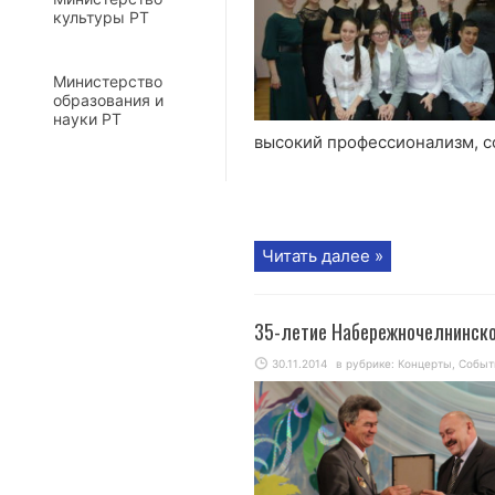
культуры РТ
Министерство
образования и
науки РТ
высокий профессионализм, с
Читать далее »
35-летие Набережночелнинско
30.11.2014
в рубрике:
Концерты
,
Событ