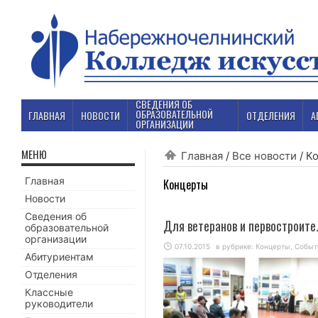
СВЕДЕНИЯ ОБ
ОБРАЗОВАТЕЛЬНОЙ
ГЛАВНАЯ
НОВОСТИ
ОТДЕЛЕНИЯ
А
ОРГАНИЗАЦИИ
МЕНЮ
Главная
/
Все новости
/
К
Главная
Концерты
Новости
Сведения об
Для ветеранов и первостроите
образовательной
организации
07.10.2015
в рубрике:
Концерты
,
Событ
Абитуриентам
Отделения
Классные
руководители