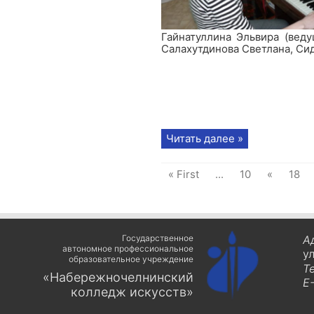
Гайнатуллина Эльвира (веду
Салахутдинова Светлана, Си
Читать далее »
« First
...
10
«
18
Государственное
А
автономное профессиональное
у
образовательное учреждение
Т
«Набережночелнинский
E-
колледж искусств»