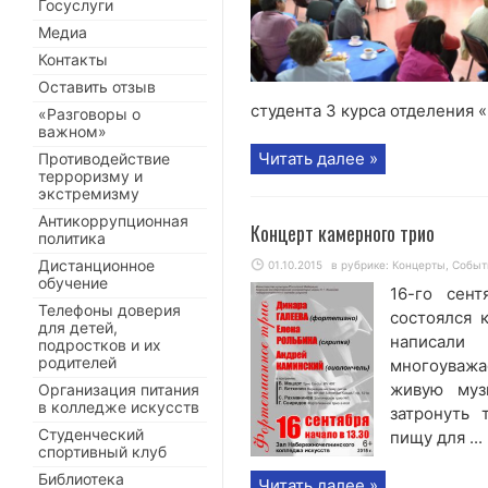
Госуслуги
Медиа
Контакты
Оставить отзыв
студента 3 курса отделения «
«Разговоры о
важном»
Читать далее »
Противодействие
терроризму и
экстремизму
Антикоррупционная
Концерт камерного трио
политика
Дистанционное
01.10.2015
в рубрике:
Концерты
,
Событ
обучение
16-го сен
Телефоны доверия
состоялся 
для детей,
написали
подростков и их
родителей
многоуважа
живую муз
Организация питания
в колледже искусств
затронуть 
Студенческий
пищу для ...
спортивный клуб
Библиотека
Читать далее »