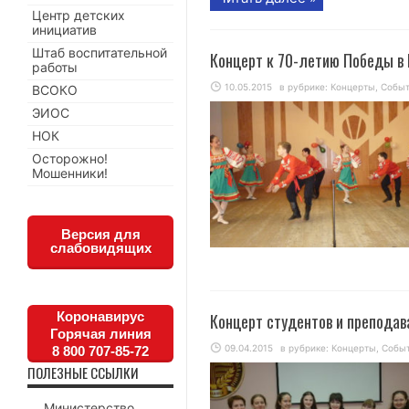
Центр детских
инициатив
Штаб воспитательной
Концерт к 70-летию Победы в 
работы
10.05.2015
в рубрике:
Концерты
,
Собы
ВСОКО
ЭИОС
НОК
Осторожно!
Мошенники!
Версия для
слабовидящих
Коронавирус
Концерт студентов и препода
Горячая линия
09.04.2015
в рубрике:
Концерты
,
Собы
8 800 707-85-72
ПОЛЕЗНЫЕ ССЫЛКИ
Министерство