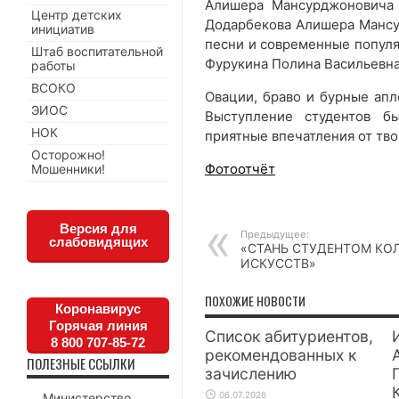
Алишера Мансурджоновича 
Центр детских
Додарбекова Алишера Мансу
инициатив
песни и современные попул
Штаб воспитательной
Фурукина Полина Васильевна
работы
ВСОКО
Овации, браво и бурные апл
ЭИОС
Выступление студентов б
НОК
приятные впечатления от тво
Осторожно!
Фотоотчёт
Мошенники!
Версия для
Предыдущее:
слабовидящих
«СТАНЬ СТУДЕНТОМ КО
ИСКУССТВ»
ПОХОЖИЕ НОВОСТИ
Коронавирус
Горячая линия
Список абитуриентов,
8 800 707-85-72
рекомендованных к
ПОЛЕЗНЫЕ ССЫЛКИ
зачислению
06.07.2026
Министерство