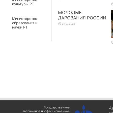
культуры РТ
МОЛОДЫЕ
ДАРОВАНИЯ РОССИИ
Министерство
образования и
21.07.2026
науки РТ
Государственное
А
автономное профессиональное