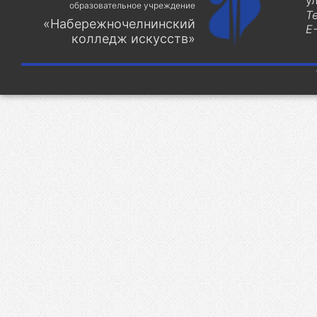
у
образовательное учреждение
Т
«Набережночелнинский
E-
колледж искусств»