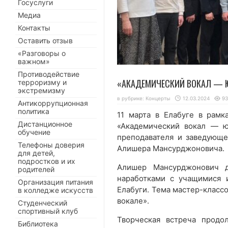
Госуслуги
Медиа
Контакты
Оставить отзыв
«Разговоры о
важном»
Противодействие
«АКАДЕМИЧЕСКИЙ ВОКАЛ — 
терроризму и
экстремизму
в рубрике:
Концерты
12.03.2024
93
Антикоррупционная
политика
11 марта в Елабуге в рамк
Дистанционное
«Академический вокал — ю
обучение
преподавателя и заведующе
Телефоны доверия
Алишера Мансурджоновича.
для детей,
подростков и их
Алишер Мансурджонович д
родителей
наработками с учащимися 
Организация питания
Елабуги. Тема мастер-класс
в колледже искусств
вокале».
Студенческий
спортивный клуб
Творческая встреча продо
Библиотека