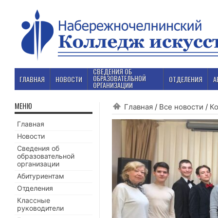
СВЕДЕНИЯ ОБ
ОБРАЗОВАТЕЛЬНОЙ
ГЛАВНАЯ
НОВОСТИ
ОТДЕЛЕНИЯ
А
ОРГАНИЗАЦИИ
МЕНЮ
Главная
/
Все новости
/
К
Главная
Новости
Сведения об
образовательной
организации
Абитуриентам
Отделения
Классные
руководители