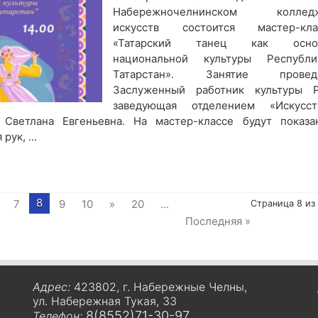
Набережночелнинском коллед
искусств состоится мастер-кла
«Татарский танец как осно
национальной культуры Республи
Татарстан». Занятие провед
Заслуженный работник культуры Р
заведующая отделением «Искусст
 Светлана Евгеньевна. На мастер-классе будут показа
ук, ...
8
7
9
10
»
20
...
Страница 8 из
Последняя »
Адрес:
423802, г. Набережные Челны,
ул. Набережная Тукая, 33
8(8552)71-30-97
Телефон: