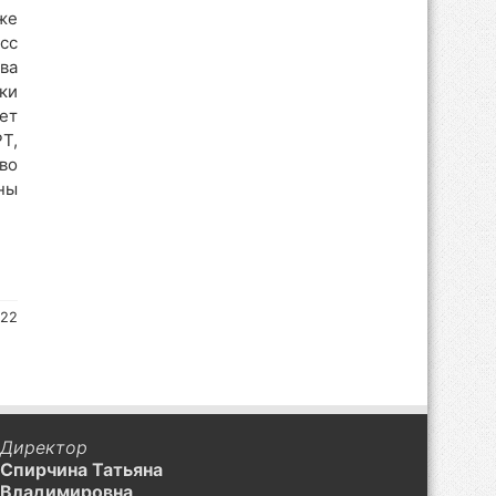
же
сс
ва
ки
ет
Т,
во
ны
 22
Директор
Спирчина Татьяна
Владимировна