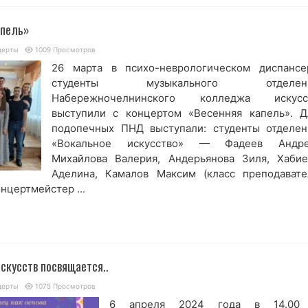
апель»
церты
1009 Просмотров
26 марта в психо-неврологическом диспансе
студенты музыкального отделен
Набережночелнинского колледжа искусс
выступили с концертом «Весенняя капель». Д
подопечных ПНД выступали: студенты отделен
«Вокальное искусство» — Фадеев Андре
Михайлова Валерия, Андерьянова Зиля, Хабие
Аделина, Камалов Максим (класс преподавате
нцертмейстер ...
скусств посвящается..
церты
1075 Просмотров
6 апреля 2024 года в 14.00