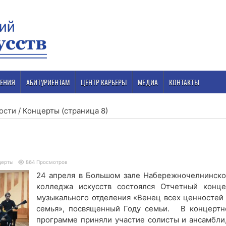
ЕНИЯ
АБИТУРИЕНТАМ
ЦЕНТР КАРЬЕРЫ
МЕДИА
КОНТАКТЫ
ости
/
Концерты
(страница 8)
церты
864 Просмотров
24 апреля в Большом зале Набережночелнинско
колледжа искусств состоялся Отчетный конце
музыкального отделения «Венец всех ценностей
семья», посвященный Году семьи. В концертн
программе приняли участие солисты и ансамбли,