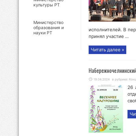
культуры РТ
Министерство
образования и
исполнителей. В пе
науки РТ
принял участие ...
Читать далее »
Набережночелнинский
19.04.2024
в рубрике:
Кон
26 
от
сво
Чи