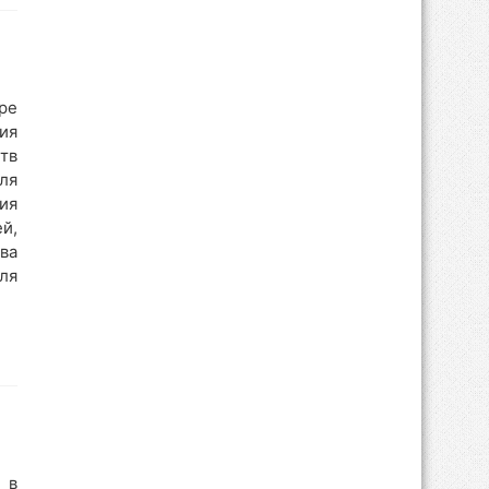
ре
ия
тв
ля
ия
й,
ва
ля
 в