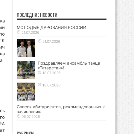
ПОСЛЕДНИЕ НОВОСТИ
жа
ый
МОЛОДЫЕ ДАРОВАНИЯ РОССИИ
21.07.2026
по
ГК
21.07.2026
ич
ла
а.
Поздравляем ансамбль танца
«Татарстан»!
18.07.2026
18.07.2026
Список абитуриентов, рекомендованных к
сь
зачислению
го
06.07.2026
RA
ет
РУБРИКИ