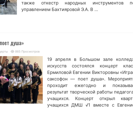
также откестр народных инструментов п
управлением Бахтияровой Э.А. В ...
поет душа»
церты
865 Просмотров
19 апреля в Большом зале коллед
искусств состоялся концерт клас
Ермиловой Евгении Викторовны «Игра
саксофон — поет душа». Мероприят
проходит ежегодно и показыва
результат творческой работы педагога
учащихся. Концерт открыл кварт
учащихся ДМШ √1 вместе с Евгени