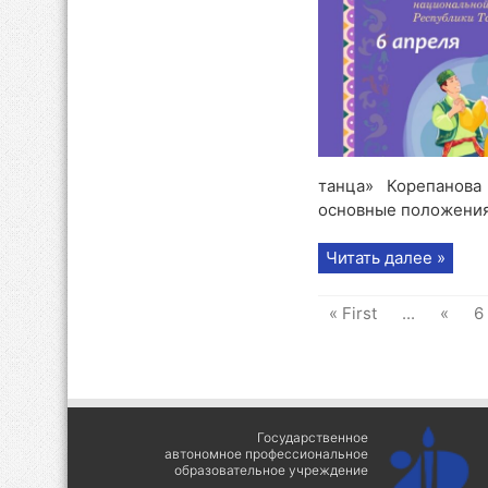
танца» Корепанова
основные положения р
Читать далее »
« First
...
«
6
Государственное
автономное профессиональное
образовательное учреждение