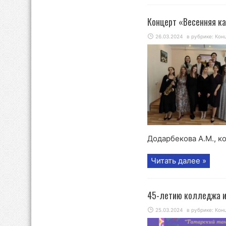
Концерт «Весенняя к
26.03.2024
в рубрике:
Кон
Додарбекова А.М., ко
Читать далее »
45-летию колледжа и
25.03.2024
в рубрике:
Кон