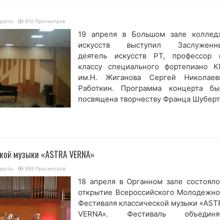
церты
810 Просмотров
19 апреля в Большом зале коллед
искусств выступил Заслуженн
деятель искусств РТ, профессор 
классу специального фортепиано К
им.Н. Жиганова Сергей Николаев
Работкин. Программа концерта бы
посвящена творчеству Франца Шуберт
кой музыки «ASTRA VERNA»
церты
889 Просмотров
18 апреля в Органном зале состояло
открытие Всероссийского Молодежно
Фестиваля классической музыки «AST
VERNA». Фестиваль объединя