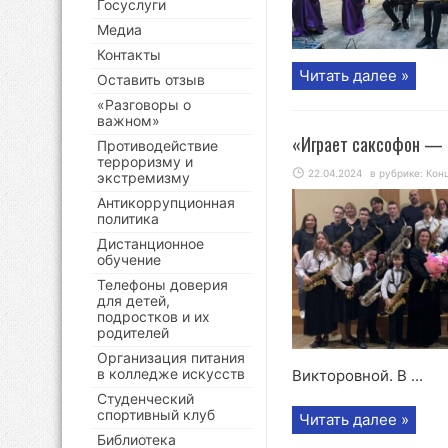
Госуслуги
Медиа
Контакты
Читать далее »
Оставить отзыв
«Разговоры о
важном»
«Играет саксофон — 
Противодействие
терроризму и
22.04.2024
в рубрике:
Кон
экстремизму
Антикоррупционная
политика
Дистанционное
обучение
Телефоны доверия
для детей,
подростков и их
родителей
Организация питания
в колледже искусств
Викторовной. В ...
Студенческий
спортивный клуб
Читать далее »
Библиотека