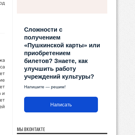
од
Сложности с
получением
«Пушкинской карты» или
приобретением
жа
билетов? Знаете, как
са
улучшить работу
ет
учреждений культуры?
ие
ет
Напишите — решим!
 и
ет
Написать
ей
МЫ ВКОНТАКТЕ