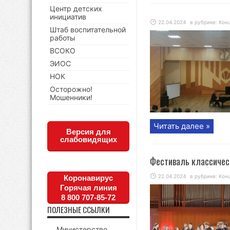
Центр детских
инициатив
22.04.2024
в рубрике:
Кон
Штаб воспитательной
работы
ВСОКО
ЭИОС
НОК
Осторожно!
Мошенники!
Читать далее »
Версия для
слабовидящих
Фестиваль классичес
22.04.2024
в рубрике:
Кон
Коронавирус
Горячая линия
8 800 707-85-72
ПОЛЕЗНЫЕ ССЫЛКИ
Министерство