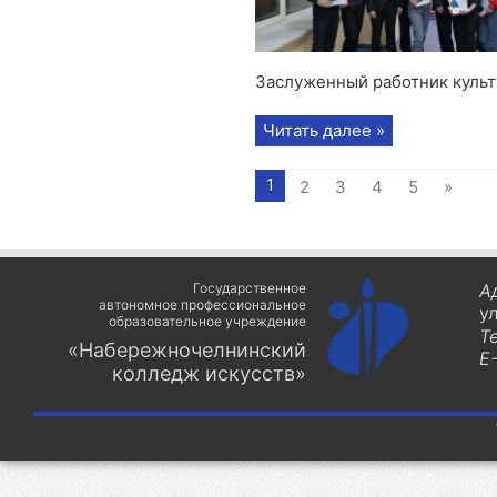
Заслуженный работник культ
Читать далее »
1
2
3
4
5
»
Государственное
А
автономное профессиональное
у
образовательное учреждение
Т
«Набережночелнинский
E-
колледж искусств»