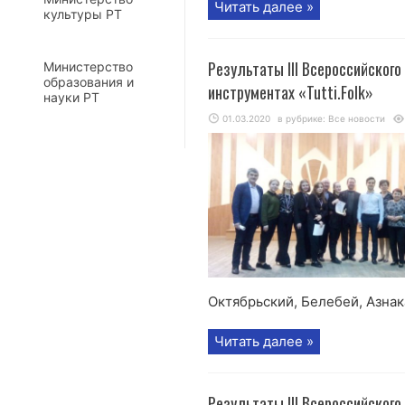
Читать далее »
культуры РТ
Результаты III Всероссийског
Министерство
образования и
инструментах «Tutti.Folk»
науки РТ
01.03.2020
в рубрике:
Все новости
Октябрьский, Белебей, Азнак
Читать далее »
Результаты III Всероссийского