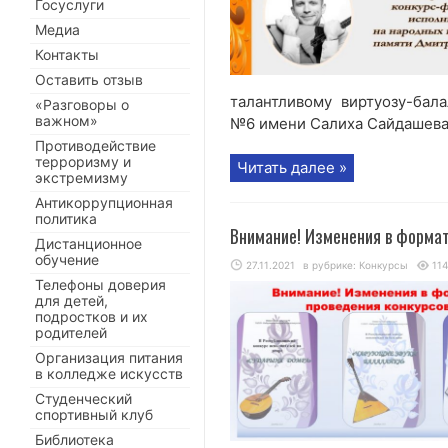
Госуслуги
Медиа
Контакты
Оставить отзыв
талантливому виртуозу-бал
«Разговоры о
важном»
№6 имени Салиха Сайдашева,
Противодействие
терроризму и
Читать далее »
экстремизму
Антикоррупционная
политика
Внимание! Изменения в формат
Дистанционное
обучение
27.11.2021
в рубрике:
Конкурсы
11
Телефоны доверия
для детей,
подростков и их
родителей
Организация питания
в колледже искусств
Студенческий
спортивный клуб
Библиотека