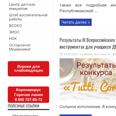
Центр детских
также вся подробная ин
инициатив
Республиканский ...
Штаб воспитательной
работы
Читать далее »
ВСОКО
ЭИОС
НОК
Результаты III Всероссийског
Осторожно!
инструментах для учащихся Д
Мошенники!
15.03.2020
в рубрике:
Все новости
Версия для
слабовидящих
Коронавирус
Горячая линия
8 800 707-85-72
ПОЛЕЗНЫЕ ССЫЛКИ
Сольное исполнение. В конку
Министерство