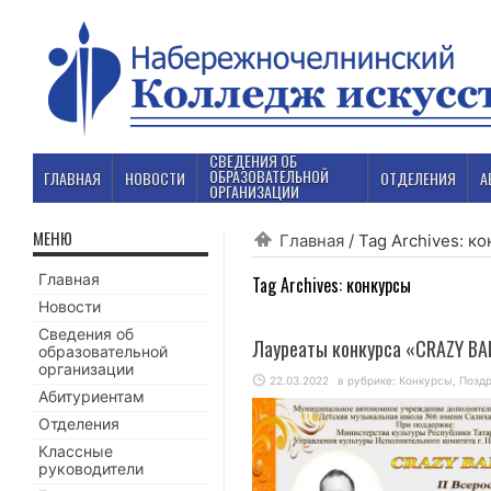
СВЕДЕНИЯ ОБ
ОБРАЗОВАТЕЛЬНОЙ
ГЛАВНАЯ
НОВОСТИ
ОТДЕЛЕНИЯ
А
ОРГАНИЗАЦИИ
МЕНЮ
Главная
/
Tag Archives: к
Главная
Tag Archives:
конкурсы
Новости
Сведения об
Лауреаты конкурса «CRAZY BA
образовательной
организации
22.03.2022
в рубрике:
Конкурсы
,
Позд
Абитуриентам
Отделения
Классные
руководители