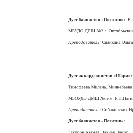
Дуэт баянистов «Позитив»:
Вал
МБУДО ДШИ №2 г. Октябрьски
Преподаватель:
Свайкина Ольга
Дуэт аккордеонистов «Шарм»:
Тимофеева Милена, Миннебаева
МБОУДО ДМШ №1им. Р.Н.Нагимо
Преподаватель:
Собакинских И
Дуэт баянистов «Позитив»:
Закиров Азамат, Закиев Данис