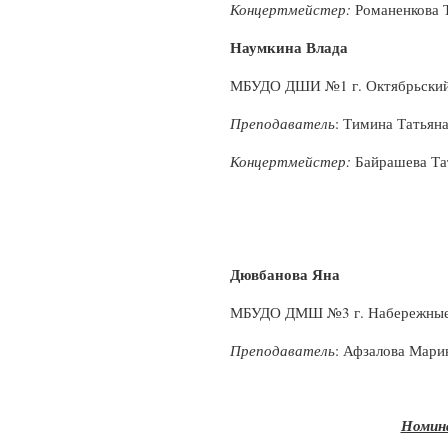
Концертмейстер:
Романенкова 
Наумкина Влада
МБУДО ДШИ №1 г. Октябрьски
Преподаватель
: Тимина Татьян
Концертмейстер:
Байрашева Та
Дювбанова Яна
МБУДО ДМШ №3 г. Набережные
Преподаватель
: Афзалова Мари
Номина