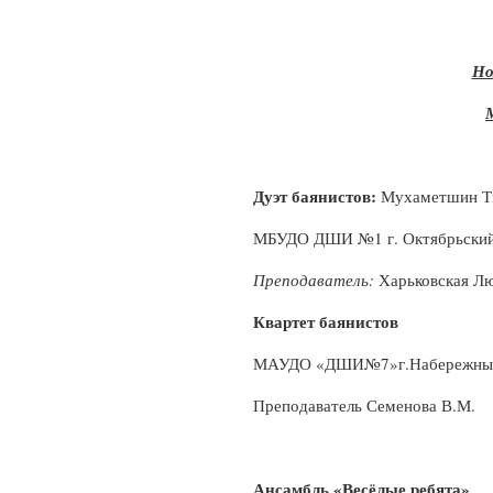
Но
Дуэт баянистов:
Мухаметшин Т
МБУДО ДШИ №1 г. Октябрьски
Преподаватель:
Харьковская Л
Квартет баянистов
МАУДО «ДШИ№7»г.Набережны
Преподаватель Семенова В.М.
Ансамбль «Весёлые ребята»