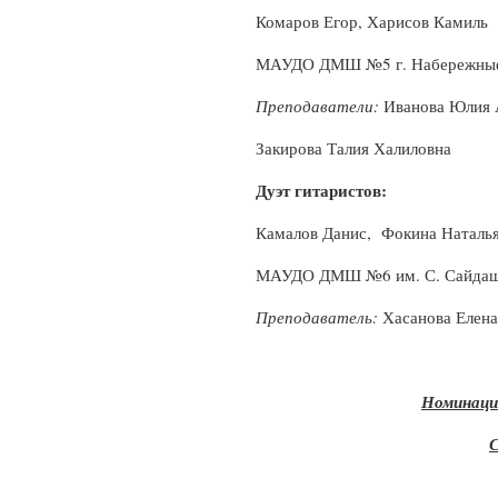
Комаров Егор, Харисов Камиль
МАУДО ДМШ №5 г. Набережны
Преподаватели:
Иванова Юлия А
Закирова Талия Халиловна
Дуэт гитаристов:
Камалов Данис, Фокина Наталь
МАУДО ДМШ №6 им. С. Сайдаше
Преподаватель:
Хасанова Елена
Номинаци
С