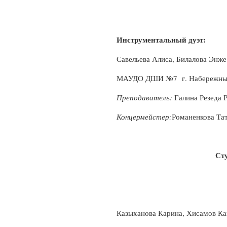
Инструментальный дуэт:
Савельева Алиса, Билалова Энже
МАУДО ДШИ №7 г. Набережны
Преподаватель:
Галина Резеда 
Концермейстер:
Романенкова Та
Сту
Казыханова Карина, Хисамов К