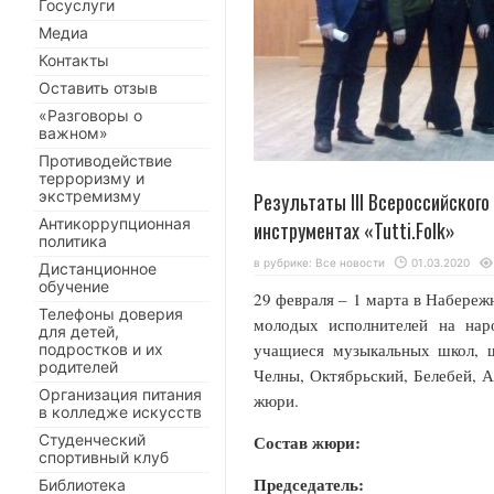
Госуслуги
Медиа
Контакты
Оставить отзыв
«Разговоры о
важном»
Противодействие
терроризму и
экстремизму
Результаты III Всероссийског
Антикоррупционная
инструментах «Tutti.Folk»
политика
в рубрике:
Все новости
01.03.2020
Дистанционное
обучение
29 февраля – 1 марта в Набереж
Телефоны доверия
молодых исполнителей на нар
для детей,
учащиеся музыкальных школ, 
подростков и их
родителей
Челны, Октябрьский, Белебей, 
Организация питания
жюри.
в колледже искусств
Студенческий
Состав жюри:
спортивный клуб
Председатель:
Библиотека