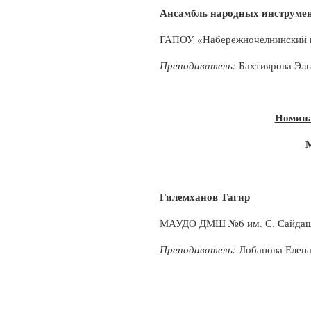
Ансамбль народных инструмен
ГАПОУ «Набережночелнинский к
Преподаватель:
Бахтиярова Эль
Номина
М
Гилемханов Тагир
МАУДО ДМШ №6 им. С. Сайдаше
Преподаватель:
Лобанова Елена