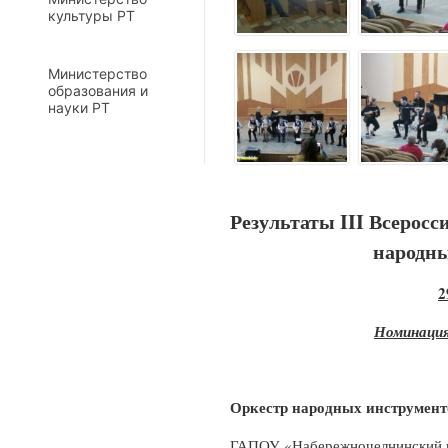
культуры РТ
Министерство
образования и
науки РТ
Результаты
III
Всеросси
народны
2
Номинация
Оркестр народных инструмент
ГАПОУ «Набережночелнинский к