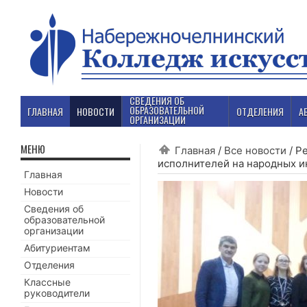
СВЕДЕНИЯ ОБ
ОБРАЗОВАТЕЛЬНОЙ
ГЛАВНАЯ
НОВОСТИ
ОТДЕЛЕНИЯ
А
ОРГАНИЗАЦИИ
МЕНЮ
Главная
/
Все новости
/
Ре
исполнителей на народных ин
Главная
Новости
Сведения об
образовательной
организации
Абитуриентам
Отделения
Классные
руководители