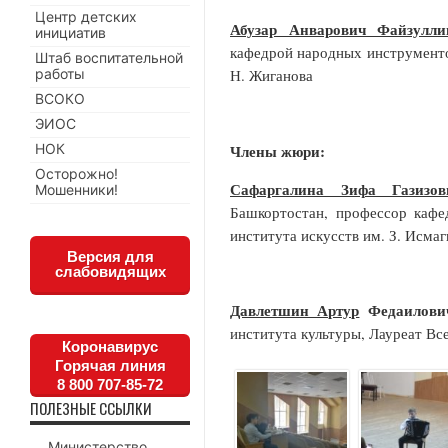
Центр детских
Абузар Анварович Файзулл
инициатив
кафедрой народных инструменто
Штаб воспитательной
работы
Н. Жиганова
ВСОКО
ЭИОС
НОК
Члены жюри:
Осторожно!
Сафаргалина Зифа Газизо
Мошенники!
Башкортостан, профессор кафе
института искусств им. З. Исмаг
Версия для
слабовидящих
Давлетшин Артур
Федаилови
института культуры, Лауреат В
Коронавирус
Горячая линия
8 800 707-85-72
ПОЛЕЗНЫЕ ССЫЛКИ
Министерство