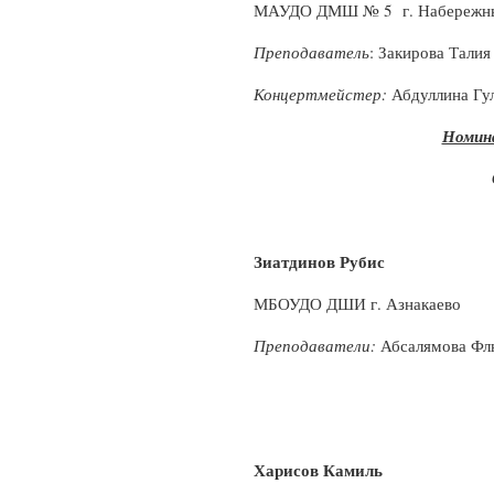
МАУДО ДМШ № 5 г. Набережн
Преподаватель
: Закирова Тали
Концертмейстер:
Абдуллина Гу
Номина
Зиатдинов Рубис
МБОУДО ДШИ г. Азнакаево
Преподаватели:
Абсалямова Фл
Харисов Камиль