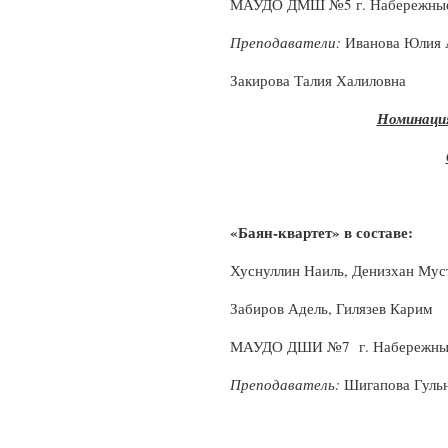
МАУДО ДМШ №5 г. Набережны
Преподаватели:
Иванова Юлия А
Закирова Талия Халиловна
Номинаци
«Баян-квартет» в составе:
Хуснуллин Наиль, Денизхан Мус
Забиров Адель, Гилязев Карим
МАУДО ДШИ №7 г. Набережны
Преподаватель:
Шигапова Гульн