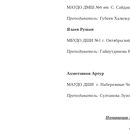
МАУДО ДМШ №6 им. С. Сайдаше
Преподаватель:
Губеев Халильу
Ялаев Рушан
МБУДО ДШИ №1 г. Октябрьски
Преподаватель:
Гайнутдинова
Ахметзянов Артур
МАУДО ДШИ г. Набережные Ч
Преподаватель:
Султанова Луиз
Номинация 