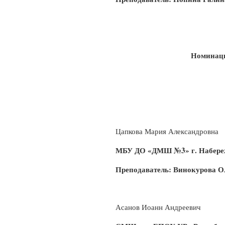
Номинаци
Цапкова Мария Александровна
МБУ ДО «ДМШ №3» г. Набер
Преподаватель: Винокурова О
Асанов Иоанн Андреевич