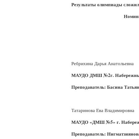
Результаты олимпиады сложил
Номин
Ребрихина Дарья Анатольевна
МАУДО ДМШ №2г. Набережны
Преподаватель: Басина Татья
Татаринова Ева Владимировна
МАУДО «ДМШ №5» г. Набере
Преподаватель: Нигматзиянов