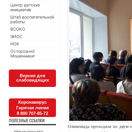
Центр детских
инициатив
Штаб воспитательной
работы
ВСОКО
ЭИОС
НОК
Осторожно!
Мошенники!
Версия для
слабовидящих
Коронавирус
Горячая линия
8 800 707-85-72
ПОЛЕЗНЫЕ ССЫЛКИ
Олимпиада проходила по двум 
Министерство