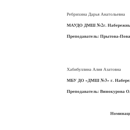
Ребрихина Дарья Анатольевна
МАУДО ДМШ №2г. Набережны
Преподаватель: Прытова-Пов
Хабибуллина Алия Азатовна
МБУ ДО «ДМШ №3» г. Набер
Преподаватель: Винокурова О
Номинац