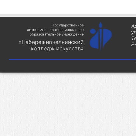
Государственное
А
автономное профессиональное
у
образовательное учреждение
Т
«Набережночелнинский
E-
колледж искусств»