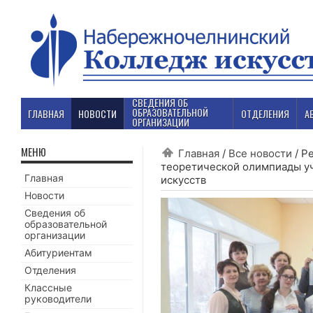
СВЕДЕНИЯ ОБ
ОБРАЗОВАТЕЛЬНОЙ
ГЛАВНАЯ
НОВОСТИ
ОТДЕЛЕНИЯ
А
ОРГАНИЗАЦИИ
МЕНЮ
Главная
/
Все новости
/
Ре
теоретической олимпиады уч
Главная
искусств
Новости
Сведения об
образовательной
организации
Абитуриентам
Отделения
Классные
руководители