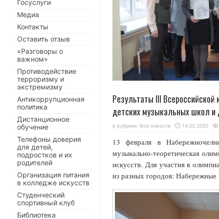
Госуслуги
Медиа
Контакты
Оставить отзыв
«Разговоры о
важном»
Противодействие
терроризму и
экстремизму
Результаты III Всероссийско
Антикоррупционная
политика
детских музыкальных школ и 
Дистанционное
обучение
в рубрике:
Все новости
14.02.2020
Телефоны доверия
13 февраля в Набережночелни
для детей,
музыкально-теоретическая олим
подростков и их
родителей
искусств. Для участия в олимп
Организация питания
из разных городов: Набережные 
в колледже искусств
Студенческий
спортивный клуб
Библиотека