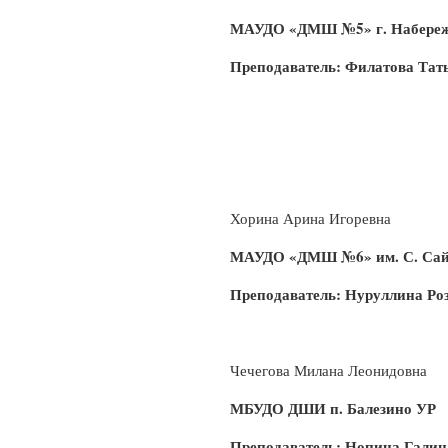
МАУДО «ДМШ №5» г. Набере
Преподаватель: Филатова Тат
Хорина Арина Игоревна
МАУДО «ДМШ №6» им. С. Сай
Преподаватель: Нуруллина Ро
Чечегова Милана Леонидовна
МБУДО ДШИ п. Балезино УР
Преподаватель: Нопина Галин