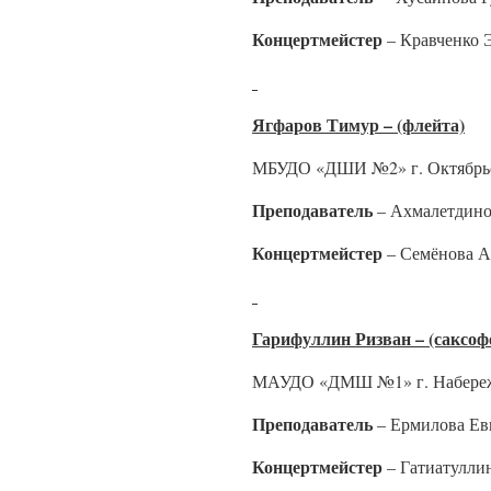
Концертмейстер
– Кравченко 
Ягфаров Тимур – (флейта)
МБУДО «ДШИ №2» г. Октябрьс
Преподаватель
– Ахмалетдино
Концертмейстер
– Семёнова А
Гарифуллин Ризван – (саксоф
МАУДО «ДМШ №1» г. Набереж
Преподаватель
– Ермилова Ев
Концертмейстер
– Гатиатулли