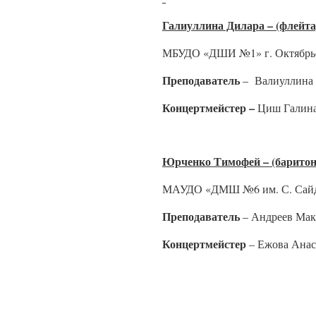
Галиуллина Дилара – (флейта
МБУДО «ДШИ №1» г. Октябрьс
Преподаватель
– Валиуллина 
Концертмейстер –
Циш Галина
Юрченко Тимофей – (баритон
МАУДО «ДМШ №6 им. С. Сайд
Преподаватель
– Андреев Ма
Концертмейстер
– Ежова Анас