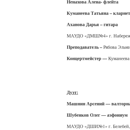
Ненахова Алена- флейта
Куманеева Татьяна – кларне
Аханова Дарья – гитара
МАУДО «ДМШ№4» г. Набереж
Преподаватель –
Рябова Эльм
Концертмейстер —
Куманеева
Дуэт:
Машнин Арсений — валторн
Шубенков Олег — аэфониум
МАУДО «ДШИ№1» г. Белебей,