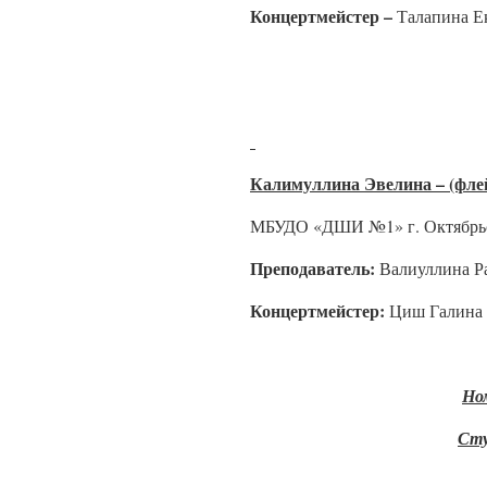
Концертмейстер –
Талапина Е
Калимуллина Эвелина – (фле
МБУДО «ДШИ №1» г. Октябрь
Преподаватель:
Валиуллина Р
Концертмейстер:
Циш Галина 
Но
Ст