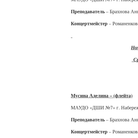
Преподаватель
– Брахнова Ан
Концертмейстер
– Романенков
Но
Ср
Мусина Аделина – (флейта)
МАУДО «ДШИ №7» г. Набереж
Преподаватель
– Брахнова Ан
Концертмейстер
– Романенков