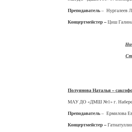
Преподаватель
– Нургалеев Л
Концертмейстер –
Циш Галина
Но
Ст
Полуянова Наталья – саксоф
МАУ ДО «ДМШ №1» г. Набере
Преподаватель
– Ермилова Ев
Концертмейстер –
Гатиатулли