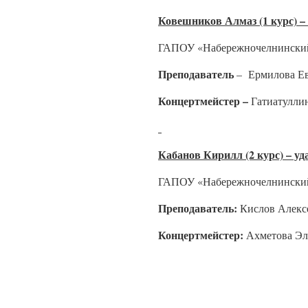
Ковешников Алмаз (1 курс) –
ГАПОУ «Набережночелнинский
Преподаватель
– Ермилова Ев
Концертмейстер –
Гатиатулли
Кабанов Кирилл (2 курс) – у
ГАПОУ «Набережночелнинский
Преподаватель:
Кислов Алекс
Концертмейстер:
Ахметова Эл