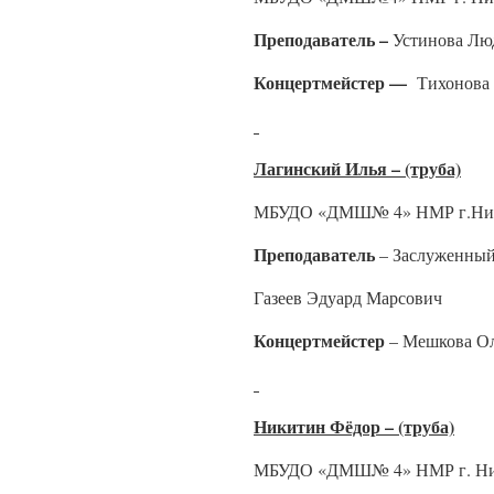
Преподаватель –
Устинова Лю
Концертмейстер —
Тихонова 
Лагинский Илья – (труба)
МБУДО «ДМШ№ 4» НМР г.Ниж
Преподаватель
– Заслуженный
Газеев Эдуард Марсович
Концертмейстер
– Мешкова Ол
Никитин Фёдор – (труба)
МБУДО «ДМШ№ 4» НМР г. Ни