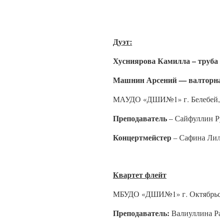
Дуэт:
Хусниярова Камилла – труба
Машнин Арсений — валторн
МАУДО «ДШИ№1» г. Белебей,
Преподаватель
– Сайфуллин Р
Концертмейстер
– Сафина Лил
Квартет флейт
МБУДО «ДШИ№1» г. Октябрьс
Преподаватель:
Валиуллина Р