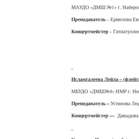
МАУДО «ДМШ №1» г. Набереж
Преподаватель
– Ермилова Ев
Концертмейстер
– Гатиатулли
Исламгалеева Лейла – (флейт
МБУДО «ДМШ№4» НМР г. Ниж
Преподаватель –
Устинова Лю
Концертмейстер —
Давыдова 