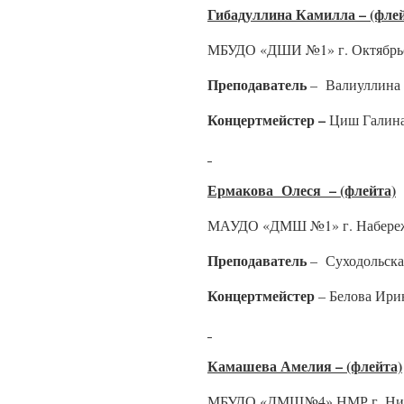
Гибадуллина Камилла – (флей
МБУДО «ДШИ №1» г. Октябрьс
Преподаватель
– Валиуллина 
Концертмейстер –
Циш Галина
Ермакова Олеся – (флейта)
МАУДО «ДМШ №1» г. Набереж
Преподаватель
– Суходольска
Концертмейстер
– Белова Ири
Камашева Амелия – (флейта)
МБУДО «ДМШ№4» НМР г. Ниж