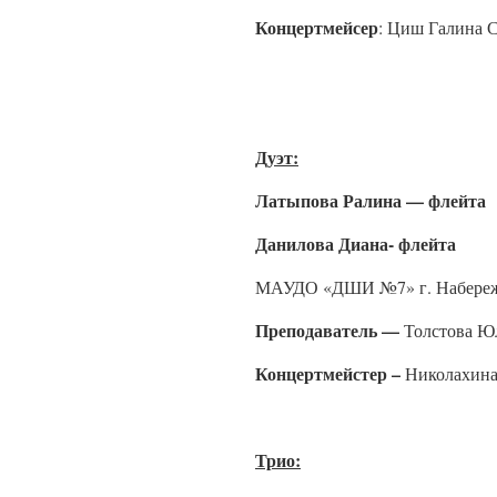
Концертмейсер
: Циш Галина 
Дуэт:
Латыпова Ралина — флейта
Данилова Диана- флейта
МАУДО «ДШИ №7» г. Набереж
Преподаватель —
Толстова Ю
Концертмейстер –
Николахина
Трио: