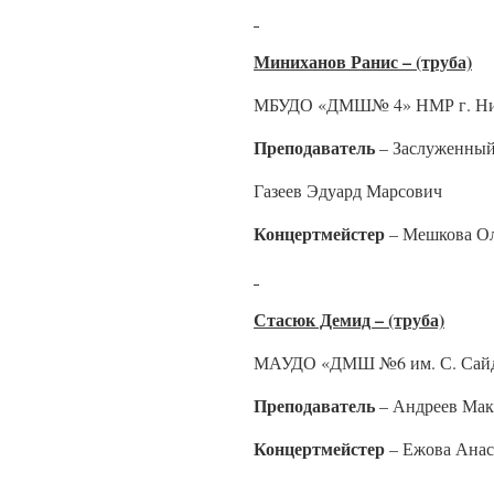
Миниханов Ранис – (труба)
МБУДО «ДМШ№ 4» НМР г. Ни
Преподаватель
– Заслуженный
Газеев Эдуард Марсович
Концертмейстер
– Мешкова Ол
Стасюк Демид – (труба)
МАУДО «ДМШ №6 им. С. Сайда
Преподаватель
– Андреев Ма
Концертмейстер
– Ежова Анас