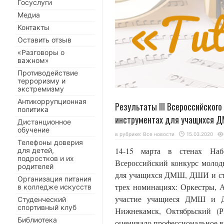
Госуслуги
Медиа
Контакты
Оставить отзыв
«Разговоры о
важном»
Противодействие
терроризму и
экстремизму
Антикоррупционная
Результаты III Всероссийског
политика
инструментах для учащихся Д
Дистанционное
обучение
в рубрике:
Все новости
15.03.2020
Телефоны доверия
14-15 марта в стенах Набе
для детей,
подростков и их
Всероссийский конкурс моло
родителей
для учащихся ДМШ, ДШИ и ст
Организация питания
трех номинациях: Оркестры, 
в колледже искусств
участие учащиеся ДМШ и Д
Студенческий
спортивный клуб
Нижнекамск, Октябрьский (РБ
Библиотека
оценивало профессиональное в