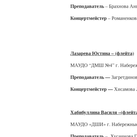
Преподаватель
– Брахнова Ан
Концертмейстер
– Романенков
Лазарева Юстина – (флейта)
МАУДО “ДМШ №4” г. Набереж
Преподаватель —
Загретдино
Концертмейстер —
Хисамова 
Хабибуллина Василя –(флейт
МАУДО «ДШИ» г. Набережны
Преподаватель
– Хусаинова Г