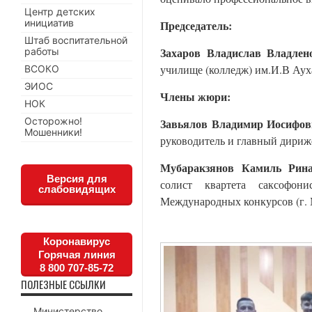
Центр детских
инициатив
Председатель:
Штаб воспитательной
Захаров Владислав Владле
работы
училище (колледж) им.И.В Ауха
ВСОКО
ЭИОС
Члены жюри:
НОК
Осторожно!
Завьялов Владимир Иосифо
Мошенники!
руководитель и главный дириж
Мубаракзянов Камиль Рин
Версия для
солист квартета саксофонис
слабовидящих
Международных конкурсов (г. 
Коронавирус
Горячая линия
8 800 707-85-72
ПОЛЕЗНЫЕ ССЫЛКИ
Министерство