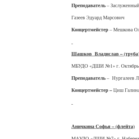
Преподаватель
– Заслуженный
Газеев Эдуард Марсович
Концертмейстер
– Мешкова Ол
Шашков Владислав – (труба
МБУДО «ДШИ №1» г. Октябрьс
Преподаватель
– Нургалеев Л
Концертмейстер –
Циш Галина
Аничкина Софья – (флейта)
МАУДО «ДШИ №7» г. Набереж