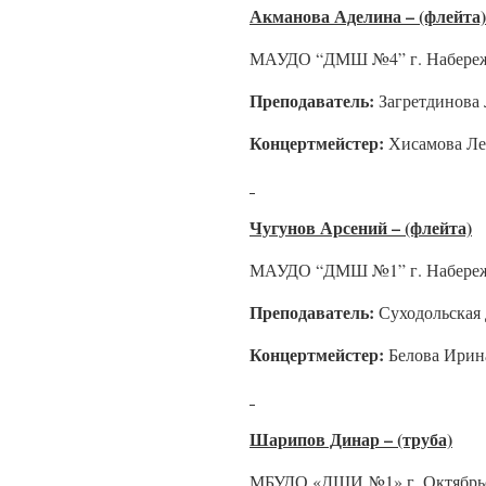
Акманова Аделина – (флейта)
МАУДО “ДМШ №4” г. Набереж
Преподаватель:
Загретдинова
Концертмейстер:
Хисамова Ле
Чугунов Арсений – (флейта)
МАУДО “ДМШ №1” г. Набереж
Преподаватель:
Суходольская
Концертмейстер:
Белова Ирин
Шарипов Динар – (труба)
МБУДО «ДШИ №1» г. Октябрьс