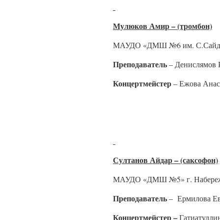
Мулюков Амир – (тромбон)
МАУДО «ДМШ №6 им. С.Сайдаш
Преподаватель
– Денислямов 
Концертмейстер
– Ежова Анас
Султанов Айдар – (саксофон)
МАУДО «ДМШ №5» г. Набереж
Преподаватель
– Ермилова Ев
Концертмейстер –
Гатиатулли