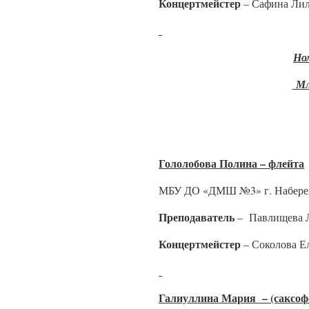
Концертмейстер
– Сафина Лил
Но
Мла
Гололобова Полина – флейта
МБУ ДО «ДМШ №3» г. Набере
Преподаватель
– Павлищева 
Концертмейстер
– Соколова Е
Галиуллина Мария – (саксоф