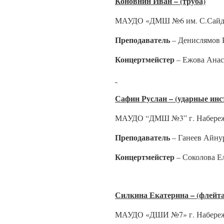
Коновнин Иван – (труба)
МАУДО «ДМШ №6 им. С.Сайдаш
Преподаватель
– Денислямов 
Концертмейстер
– Ежова Анас
Сафин Руслан – (ударные ин
МАУДО “ДМШ №3” г. Набереж
Преподаватель
– Ганеев Айну
Концертмейстер
– Соколова Е
Силкина Екатерина – (флейта
МАУДО «ДШИ №7» г. Набереж