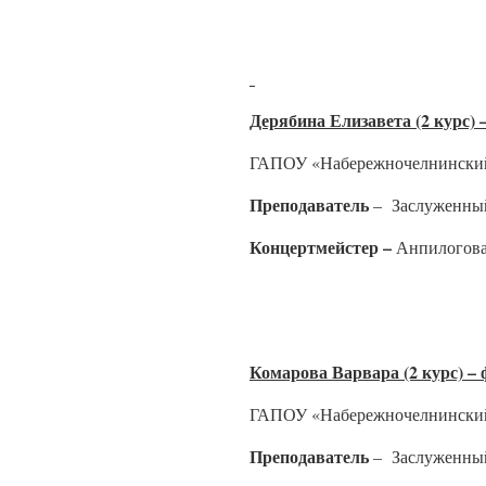
Дерябина Елизавета (2 курс) 
ГАПОУ «Набережночелнинский
Преподаватель
– Заслуженный
Концертмейстер –
Анпилогова
Комарова Варвара (2 курс) –
ГАПОУ «Набережночелнинский
Преподаватель
– Заслуженный