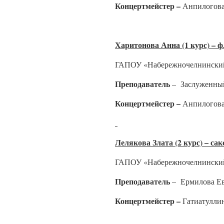
Концертмейстер –
Анпилогова
Харитонова Анна (1 курс) – 
ГАПОУ «Набережночелнинский
Преподаватель
– Заслуженный
Концертмейстер –
Анпилогова
Лелякова Злата (2 курс) – са
ГАПОУ «Набережночелнинский
Преподаватель
– Ермилова Ев
Концертмейстер –
Гатиатулли