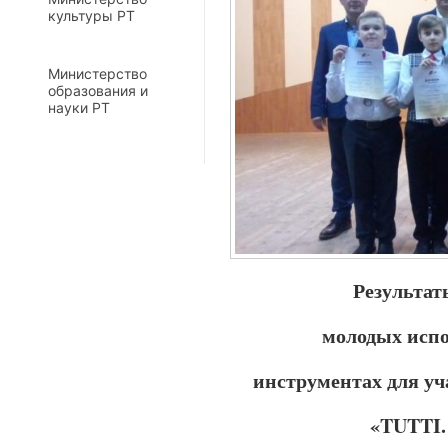
культуры РТ
Министерство
образования и
науки РТ
Результат
молодых исп
инструментах для у
«TUTTI.