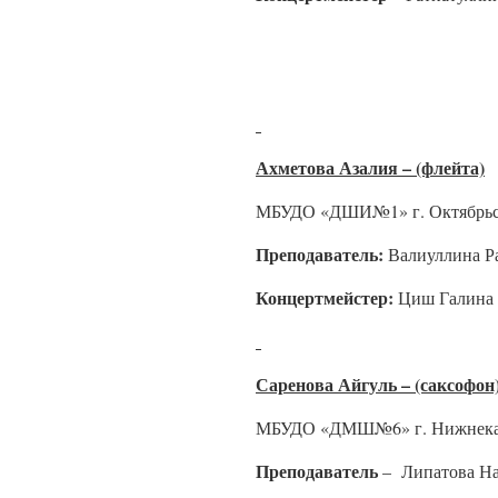
Ахметова Азалия – (флейта)
МБУДО «ДШИ№1» г. Октябрьс
Преподаватель:
Валиуллина Р
Концертмейстер:
Циш Галина 
Саренова Айгуль – (саксофон
МБУДО «ДМШ№6» г. Нижнека
Преподаватель
– Липатова На