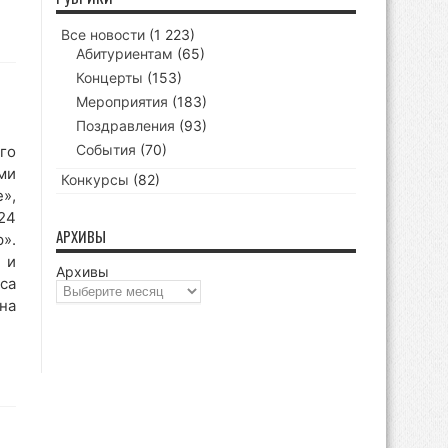
Все новости
(1 223)
Абитуриентам
(65)
Концерты
(153)
Мероприятия
(183)
Поздравления
(93)
События
(70)
го
ми
Конкурсы
(82)
»,
24
АРХИВЫ
».
 и
Архивы
са
на