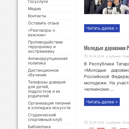
Госуслуги
Медиа
Контакты
Оставить отзыв
Читать далее »
«Разговоры о
важном»
Противодействие
терроризму и
Молодые дарования Р
экстремизму
19.04.2024
в рубрике:
Поз
Антикоррупционная
политика
В Республике Татар
«Молодые дарован
Дистанционное
обучение
Российской Федера
Телефоны доверия
молодежи. На участ
для детей,
челнинских ...
подростков и их
родителей
Читать далее »
Организация питания
в колледже искусств
Студенческий
спортивный клуб
15.04.2024
в рубрике:
Поз
Библиотека