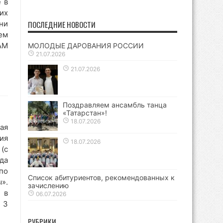
 в
их
ни
ПОСЛЕДНИЕ НОВОСТИ
ем
АМ
МОЛОДЫЕ ДАРОВАНИЯ РОССИИ
21.07.2026
21.07.2026
Поздравляем ансамбль танца
«Татарстан»!
18.07.2026
ая
ия
18.07.2026
(с
да
по
Список абитуриентов, рекомендованных к
».
зачислению
 в
06.07.2026
 3
РУБРИКИ