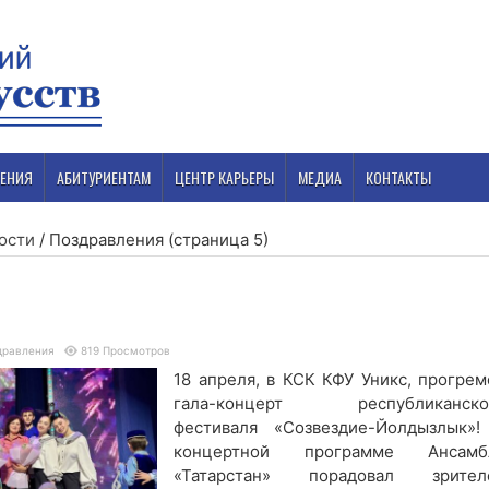
ЕНИЯ
АБИТУРИЕНТАМ
ЦЕНТР КАРЬЕРЫ
МЕДИА
КОНТАКТЫ
ости
/
Поздравления
(страница 5)
дравления
819 Просмотров
18 апреля, в КСК КФУ Уникс, прогрем
гала-концерт республиканско
фестиваля «Созвездие-Йолдызлык»!
концертной программе Ансамб
«Татарстан» порадовал зрител