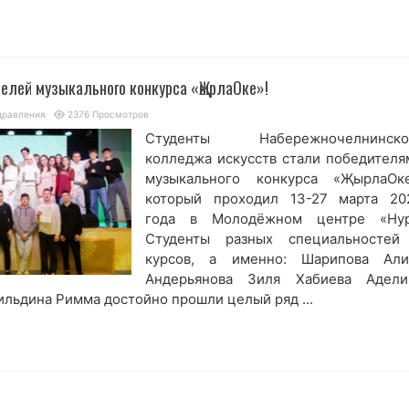
елей музыкального конкурса «ҖырлаОке»!
дравления
2376 Просмотров
Студенты Набережночелнинско
колледжа искусств стали победителя
музыкального конкурса «ҖырлаОке
который проходил 13-27 марта 20
года в Молодёжном центре «Нур
Студенты разных специальностей
курсов, а именно: Шарипова Али
Андерьянова Зиля Хабиева Адели
льдина Римма достойно прошли целый ряд ...