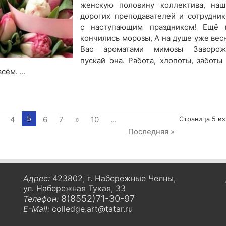
женскую половину коллектива, наш
дорогих преподавателей и сотрудник
с наступающим праздником! Ещё 
кончились морозы, А на душе уже весн
Вас ароматами мимозы Заворож
пускай она. Работа, хлопоты, заботы
ём. ...
5
4
6
7
»
10
...
Страница 5 из
Последняя »
Адрес:
423802, г. Набережные Челны,
ул. Набережная Тукая, 33
8(8552)71-30-97
Телефон:
E-Mail:
colledge.art@tatar.ru