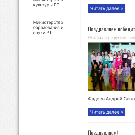
культуры РТ
Читать далее »
Министерство
образования и
Поздравляем победит
науки РТ
02.04.2024
в рубрике:
Поз
Фадеев Андрей Савги
Читать далее »
Поздравляем!