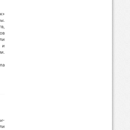
к»
ы.
в,
ов
ли
 и
и.
ла
ы-
ли