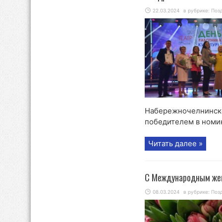
22.03.2024
в рубрике:
Поз
Набережночелнинско
победителем в номи
Читать далее »
С Международным же
08.03.2024
в рубрике:
Поз