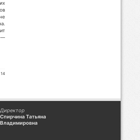
их
ов
не
а.
ит
 —
 14
Директор
Спирчина Татьяна
Владимировна