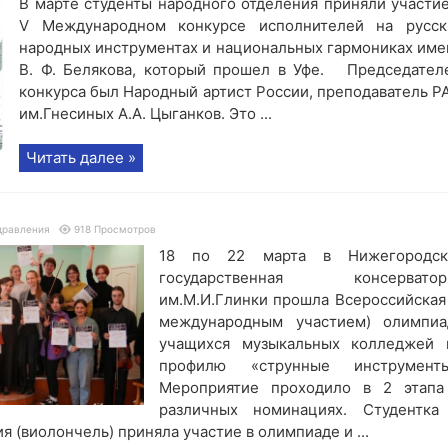
В марте студенты народного отделения приняли участие
V Международном конкурсе исполнителей на русск
народных инструментах и национальных гармониках име
В. Ф. Белякова, который прошел в Уфе. Председател
конкурса был Народный артист России, преподаватель Р
им.Гнесиных А.А. Цыганков. Это ...
Читать далее »
дравления
918 Просмотров
18 по 22 марта в Нижегородск
государственная консерватор
им.М.И.Глинки прошла Всероссийская 
международным участием) олимпиа
учащихся музыкальных колледжей 
профилю «струнные инструменты
Мероприятие проходило в 2 этапа
различных номинациях. Студентка
 (виолончель) приняла участие в олимпиаде и ...