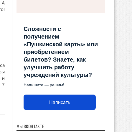
 А
о!
Сложности с
получением
«Пушкинской карты» или
приобретением
билетов? Знаете, как
са
улучшить работу
ры
учреждений культуры?
 и
 7
Напишите — решим!
Написать
МЫ ВКОНТАКТЕ