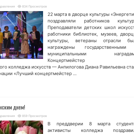
дравления
834 Просмотров
22 марта в дворце культуры «Энергети
поздравляли работников культур
Преподаватели детских школ искусст
работники библиотек, музеев, дворц
культуры, ветераны отрасли бы
награждены государственными
муниципальными наградам
Концертмейстер
го колледжа искусств — Анпилогова Диана Равильевна ста
нации «Лучший концертмейстер ...
нским днем!
дравления
859 Просмотров
В преддверии 8 марта студент
активисты колледжа поздрави