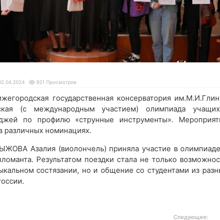
02.04.2024
921 Просмотров
ижегородская государственная консерватория им.М.И.Глин
ская (с международным участием) олимпиада учащих
джей по профилю «струнные инструменты». Мероприят
 в различных номинациях.
РЫЖОВА Азалия (виолончель) приняла участие в олимпиаде
пломанта. Результатом поездки стала не только возможнос
ыкальном состязании, но и общение со студентами из разн
оссии.
Следующее: