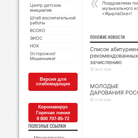
Поздравляем по
Центр детских
музыкального к
инициатив
«ҖырлаОке»!
Штаб воспитательной
работы
ВСОКО
ПОХОЖИЕ НОВОСТИ
ЭИОС
НОК
Список абитуриен
Осторожно!
рекомендованных
Мошенники!
зачислению
06.07.2026
Версия для
слабовидящих
МОЛОДЫЕ
ДАРОВАНИЯ РОС
21.07.2026
Коронавирус
Горячая линия
8 800 707-85-72
ПОЛЕЗНЫЕ ССЫЛКИ
Министерство