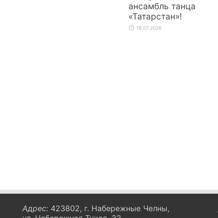
ансамбль танца
«Татарстан»!
18.07.2026
Адрес:
423802, г. Набережные Челны,