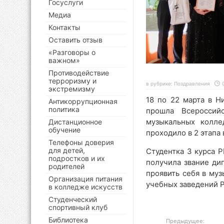
Госуслуги
Медиа
Контакты
Оставить отзыв
«Разговоры о
важном»
Противодействие
терроризму и
в рубрике:
Поздравления
экстремизму
18 по 22 марта в Н
Антикоррупционная
политика
прошла Всероссий
музыкальных колле
Дистанционное
обучение
проходило в 2 этапа
Телефоны доверия
для детей,
Студентка 3 курса 
подростков и их
получила звание ди
родителей
проявить себя в муз
Организация питания
учебных заведений Р
в колледже искусств
Студенческий
спортивный клуб
Библиотека
Предыдущее: