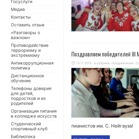
Госуслуги
Медиа
Контакты
Оставить отзыв
«Разговоры о
важном»
Противодействие
терроризму и
Поздравляем победителей III 
экстремизму
Антикоррупционная
10.11.2015
в рубрике:
Поздравления
,
С
политика
Дистанционное
обучение
Телефоны доверия
для детей,
подростков и их
родителей
Организация питания
в колледже искусств
Студенческий
пианистов им. С. Нейгауза!
спортивный клуб
Библиотека