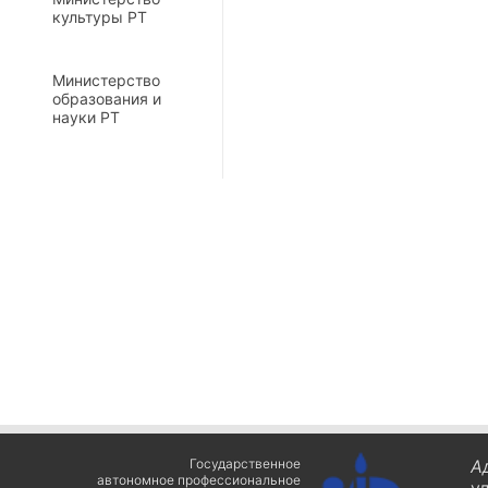
культуры РТ
Министерство
образования и
науки РТ
Государственное
А
автономное профессиональное