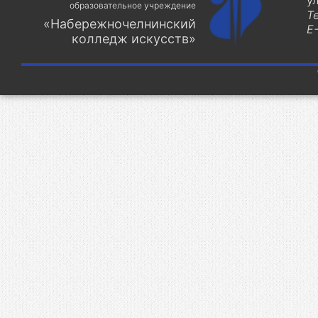
у
образовательное учреждение
Т
«Набережночелнинский
E-
колледж искусств»