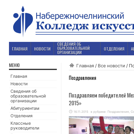
СВЕДЕНИЯ ОБ
ОБРАЗОВАТЕЛЬНОЙ
ГЛАВНАЯ
НОВОСТИ
ОТДЕЛЕНИЯ
А
ОРГАНИЗАЦИИ
МЕНЮ
Главная
/
Все новости
/
П
Главная
Поздравления
Новости
Сведения об
Поздравляем победителей Меж
образовательной
организации
2015»
Абитуриентам
16.11.2015
в рубрике:
Поздравления
,
С
Отделения
Классные
руководители