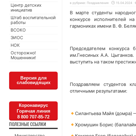
в рубрике:
Поздравления
15.04.2024
Центр детских
инициатив
В марте студенты народно
Штаб воспитательной
конкурсе исполнителей на
работы
гармониках имени В. Ф. Беля
ВСОКО
ЭИОС
НОК
Председателем конкурса 
Осторожно!
им.Гнесиных А.А. Цыганков.
Мошенники!
выступить на таком престиж
Версия для
слабовидящих
Поздравляем студентов к
отличными результатами:
Коронавирус
Горячая линия
Силантьева Майя (домра) 
8 800 707-85-72
ПОЛЕЗНЫЕ ССЫЛКИ
Хромушин Борис (балалайк
Министерство
Комаров Егор (балалайка) 