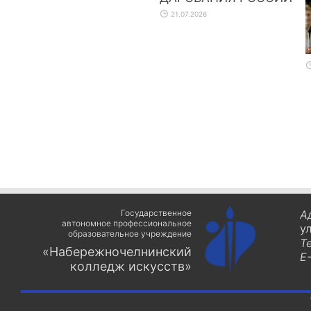
21.07.2026
Государственное
А
автономное профессиональное
у
образовательное учреждение
Т
«Набережночелнинский
E-
колледж искусств»