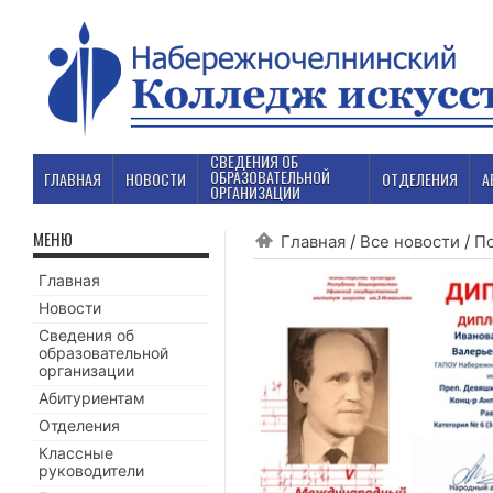
СВЕДЕНИЯ ОБ
ОБРАЗОВАТЕЛЬНОЙ
ГЛАВНАЯ
НОВОСТИ
ОТДЕЛЕНИЯ
А
ОРГАНИЗАЦИИ
МЕНЮ
Главная
/
Все новости
/
П
Главная
Новости
Сведения об
образовательной
организации
Абитуриентам
Отделения
Классные
руководители