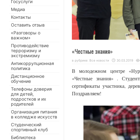
Госуслуги
Медиа
Контакты
Оставить отзыв
«Разговоры о
важном»
Противодействие
«Честные знания»
терроризму и
экстремизму
в рубрике:
Все новости
30.03.2019
Антикоррупционная
политика
В молодежном центре «Нур»
Дистанционное
«Честные знания» . Студент
обучение
сертификаты участника, дере
Телефоны доверия
Поздравляем!
для детей,
подростков и их
родителей
Организация питания
в колледже искусств
Студенческий
спортивный клуб
Библиотека