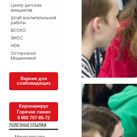
Центр детских
инициатив
Штаб воспитательной
работы
ВСОКО
ЭИОС
НОК
Осторожно!
Мошенники!
Версия для
слабовидящих
Коронавирус
Горячая линия
8 800 707-85-72
ПОЛЕЗНЫЕ ССЫЛКИ
Министерство