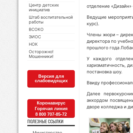
Центр детских
отделение «Дизайн» 
инициатив
Ведущие мероприятия
Штаб воспитательной
работы
курс).
ВСОКО
Члены жюри – дирек
ЭИОС
директора по учебно
НОК
прошлого года Лоба
Осторожно!
Мошенники!
У каждого отделе
харизматичность, д
постановка шоу.
Версия для
слабовидящих
Ввиду профессиональ
Далее первокурсни
аккордом посвящени
Коронавирус
дворе колледжа и ди
Горячая линия
8 800 707-85-72
ПОЛЕЗНЫЕ ССЫЛКИ
Министерство