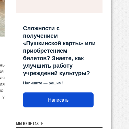
Сложности с
получением
«Пушкинской карты» или
приобретением
билетов? Знаете, как
нь
улучшить работу
я.
учреждений культуры?
ая
Напишите — решим!
ия
о:
 у
Написать
МЫ ВКОНТАКТЕ