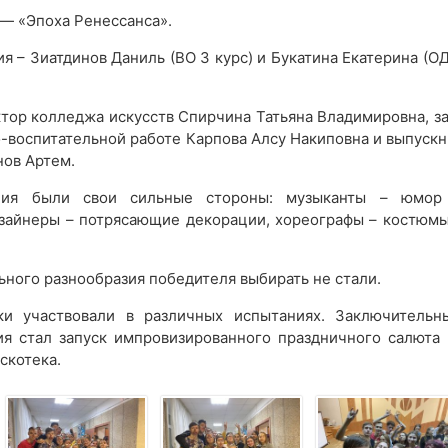
— «Эпоха Ренессанса».
 – Зиатдинов Даниль (ВО 3 курс) и Букатина Екатерина (ОД
тор колледжа искусств Спирчина Татьяна Владимировна, за
-воспитательной работе Карпова Алсу Накиповна и выпускн
нов Артем.
ния были свои сильные стороны: музыканты – юмор
изайнеры – потрясающие декорации, хореографы – костюмы
ного разнообразия победителя выбирать не стали.
ки участвовали в различных испытаниях. Заключительн
я стал запуск импровизированного праздничного салюта 
скотека.