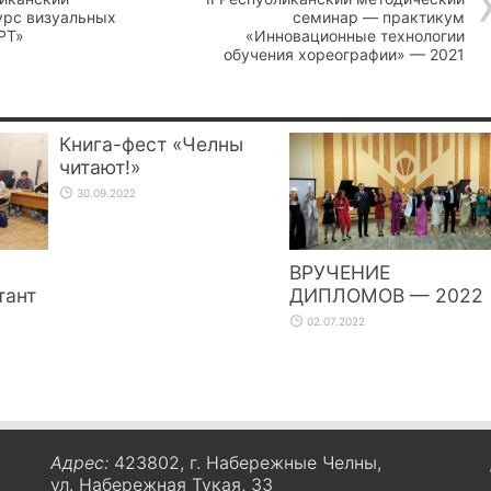
урс визуальных
семинар — практикум
РТ»
«Инновационные технологии
обучения хореографии» — 2021
Книга-фест «Челны
читают!»
30.09.2022
ВРУЧЕНИЕ
тант
ДИПЛОМОВ — 2022
02.07.2022
Адрес:
423802, г. Набережные Челны,
ул. Набережная Тукая, 33