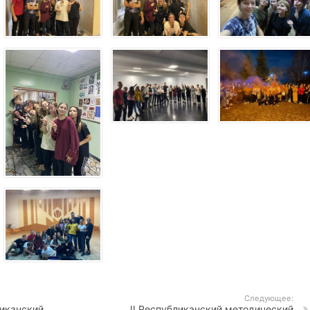
Следующее:
иканский
II Республиканский методический