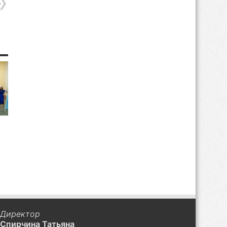
Директор
Спирчина Татьяна