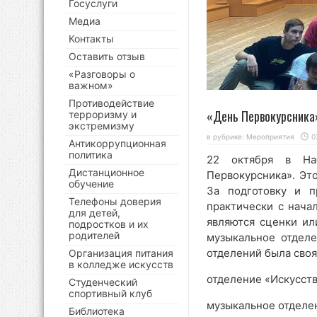
Госуслуги
Медиа
Контакты
Оставить отзыв
«Разговоры о
важном»
Противодействие
«День Первокурсник
терроризму и
экстремизму
в рубрике:
Мероприятия
0
Антикоррупционная
политика
22 октября в На
Дистанционное
Первокурсника». Эт
обучение
За подготовку и п
Телефоны доверия
практически с нача
для детей,
являются сценки ил
подростков и их
родителей
музыкальное отделе
отделений была своя
Организация питания
в колледже искусств
отделение «Искусст
Студенческий
спортивный клуб
музыкальное отделе
Библиотека