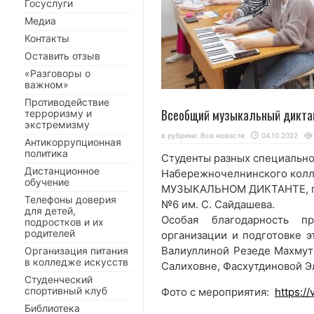
Госуслуги
Медиа
Контакты
Оставить отзыв
«Разговоры о
важном»
Противодействие
Всеобщий музыкальный дикт
терроризму и
экстремизму
в рубрике:
Все новости
04.10.2022
Антикоррупционная
политика
Студенты разных специально
Дистанционное
Набережночелнинского колл
обучение
МУЗЫКАЛЬНОМ ДИКТАНТЕ, пр
Телефоны доверия
№6 им. С. Сайдашева.
для детей,
Особая благодарность п
подростков и их
родителей
организации и подготовке э
Валиуллиной Резеде Махмуто
Организация питания
в колледже искусств
Салиховне, Фасхутдиновой Э
Студенческий
спортивный клуб
Фото с мероприятия:
https:
Библиотека