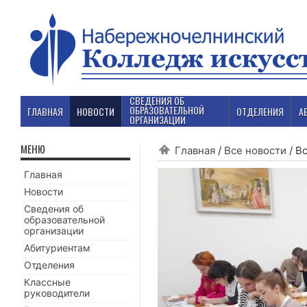
СВЕДЕНИЯ ОБ
ОБРАЗОВАТЕЛЬНОЙ
ГЛАВНАЯ
НОВОСТИ
ОТДЕЛЕНИЯ
А
ОРГАНИЗАЦИИ
МЕНЮ
Главная
/
Все новости
/
В
Главная
Новости
Сведения об
образовательной
организации
Абитуриентам
Отделения
Классные
руководители