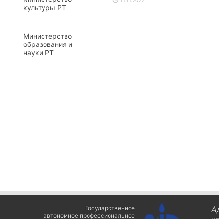
11.11.2022
культуры РТ
Министерство
образования и
науки РТ
Государственное
А
автономное профессиональное