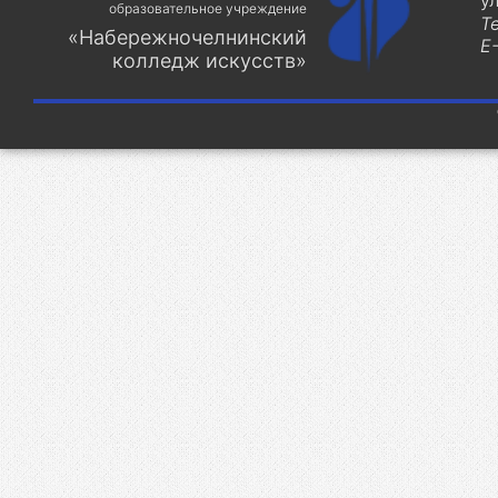
у
образовательное учреждение
Т
«Набережночелнинский
E-
колледж искусств»