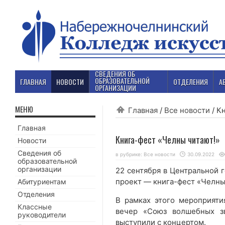
СВЕДЕНИЯ ОБ
ОБРАЗОВАТЕЛЬНОЙ
ГЛАВНАЯ
НОВОСТИ
ОТДЕЛЕНИЯ
А
ОРГАНИЗАЦИИ
МЕНЮ
Главная
/
Все новости
/
Кн
Главная
Книга-фест «Челны читают!»
Новости
Сведения об
в рубрике:
Все новости
30.09.2022
образовательной
организации
22 сентября в Центральной 
проект — книга-фест «Челны
Абитуриентам
Отделения
В рамках этого мероприяти
Классные
вечер «Союз волшебных зв
руководители
выступили с концертом.