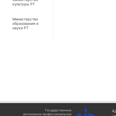
культуры РТ
Министерство
образования и
науки РТ
Государственное
А
автономное профессиональное