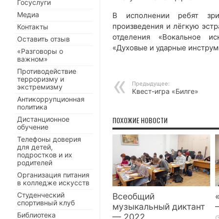
Госуслуги
Медиа
В исполнении ребят зри
произведения и лёгкую эстр
Контакты
отделения «Вокальное ис
Оставить отзыв
«Духовые и ударные инструм
«Разговоры о
важном»
Противодействие
терроризму и
Предыдущее:
экстремизму
Квест-игра «Билге»
Антикоррупционная
политика
Дистанционное
ПОХОЖИЕ НОВОСТИ
обучение
Телефоны доверия
для детей,
подростков и их
родителей
Организация питания
в колледже искусств
Студенческий
Всеобщий
спортивный клуб
музыкальный диктант
Библиотека
— 2022