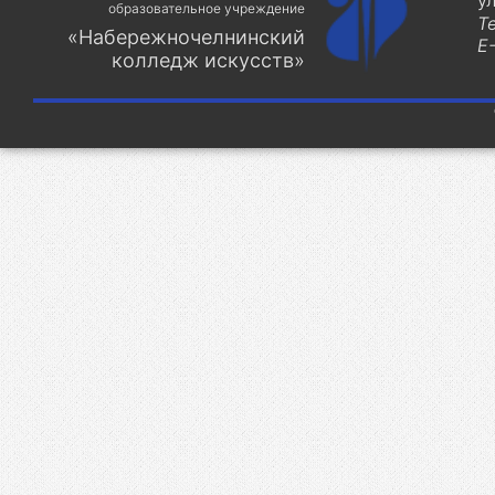
у
образовательное учреждение
Т
«Набережночелнинский
E-
колледж искусств»