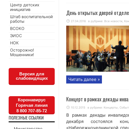
Центр детских
инициатив
День открытых дверей отделе
Штаб воспитательной
работы
27.04.2016
в рубрике:
Все новости
,
Ко
ВСОКО
ЭИОС
НОК
Осторожно!
Мошенники!
Версия для
слабовидящих
Читать далее »
Концерт в рамках декады инв
Коронавирус
Горячая линия
10.12.2015
в рубрике:
Концерты
,
Событ
8 800 707-85-72
В рамках декады инвалид
ПОЛЕЗНЫЕ ССЫЛКИ
декабря состоялся кон
«Набережночелнинской спец
Министерство