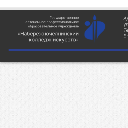
Государственное
А
автономное профессиональное
у
образовательное учреждение
Т
«Набережночелнинский
E-
колледж искусств»