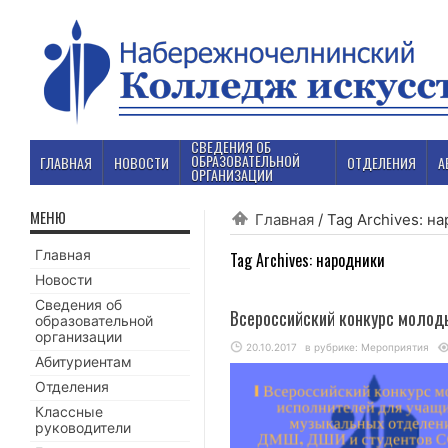
СВЕДЕНИЯ ОБ
ОБРАЗОВАТЕЛЬНОЙ
ГЛАВНАЯ
НОВОСТИ
ОТДЕЛЕНИЯ
А
ОРГАНИЗАЦИИ
МЕНЮ
Главная
/
Tag Archives: н
Главная
Tag Archives:
народники
Новости
Сведения об
Всероссийский конкурс молод
образовательной
организации
20.10.2017
в рубрике:
Мероприятия
Абитуриентам
Отделения
Классные
руководители