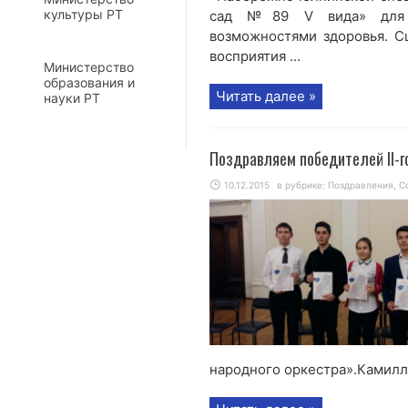
культуры РТ
сад №89 V вида» для о
возможностями здоровья. С
восприятия ...
Министерство
образования и
Читать далее »
науки РТ
Поздравляем победителей II-г
10.12.2015
в рубрике:
Поздравления
,
С
народного оркестра».Камилла Г