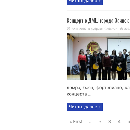
Читать далее »
Концерт в ДМШ города Заинск
22.11.2015
в рубрике:
События
327
домра, баян, фортепиано, кл
концерта ...
Читать далее »
« First
...
«
3
4
5