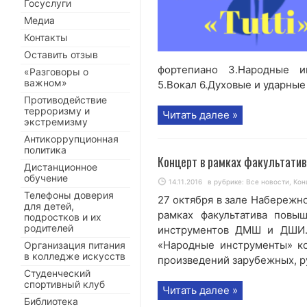
Госуслуги
Медиа
Контакты
Оставить отзыв
фортепиано 3.Народные и
«Разговоры о
важном»
5.Вокал 6.Духовые и ударные
Противодействие
терроризму и
Читать далее »
экстремизму
Антикоррупционная
политика
Концерт в рамках факультати
Дистанционное
обучение
14.11.2016
в рубрике:
Все новости
,
Кон
Телефоны доверия
27 октября в зале Набережн
для детей,
рамках факультатива повы
подростков и их
родителей
инструментов ДМШ и ДШИ. 
«Народные инструменты» ко
Организация питания
в колледже искусств
произведений зарубежных, рус
Студенческий
спортивный клуб
Читать далее »
Библиотека