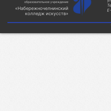
у
образовательное учреждение
Т
«Набережночелнинский
E-
колледж искусств»