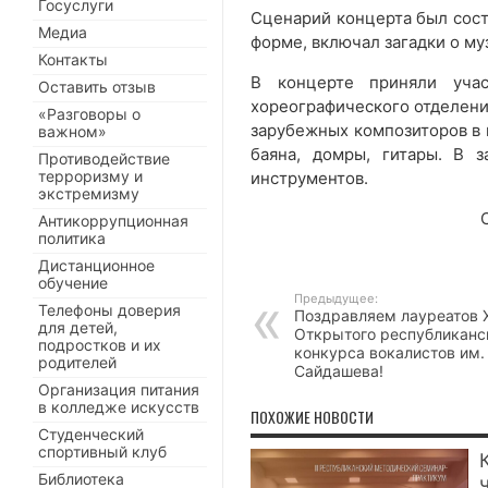
Госуслуги
Сценарий концерта был сост
Медиа
форме, включал загадки о м
Контакты
В концерте приняли учас
Оставить отзыв
хореографического отделени
«Разговоры о
зарубежных композиторов в 
важном»
баяна, домры, гитары. В 
Противодействие
терроризму и
инструментов.
экстремизму
Антикоррупционная
политика
Дистанционное
обучение
Предыдущее:
Телефоны доверия
Поздравляем лауреатов X
для детей,
Открытого республиканс
подростков и их
конкурса вокалистов им.
родителей
Сайдашева!
Организация питания
в колледже искусств
ПОХОЖИЕ НОВОСТИ
Студенческий
спортивный клуб
Библиотека