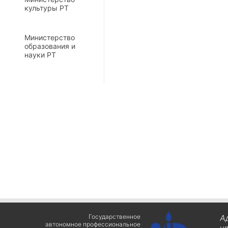
культуры РТ
Министерство
образования и
науки РТ
Государственное
А
автономное профессиональное