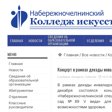
СВЕДЕНИЯ ОБ
ОБРАЗОВАТЕЛЬНОЙ
ГЛАВНАЯ
НОВОСТИ
ОТДЕЛЕНИЯ
А
ОРГАНИЗАЦИИ
МЕНЮ
Главная
/
Все новости
/
К
Главная
Концерт в рамках декады инв
Новости
Сведения об
в рубрике:
Концерты
,
События
10.12.2
образовательной
организации
В рамках декады инвалид
декабря состоялся кон
Абитуриентам
«Набережночелнинской спец
Отделения
сад №89 V вида» для о
Классные
возможностями здоровья.
руководители