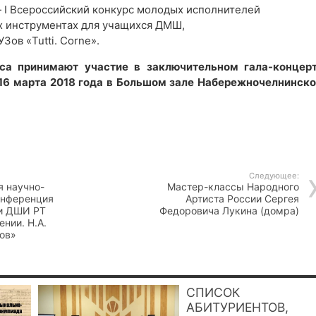
— I Всероссийский конкурс молодых исполнителей
х инструментах для учащихся ДМШ,
Зов «Tutti. Corne».
са принимают участие в заключительном гала-концерт
16 марта 2018 года в Большом зале Набережночелнинско
Следующее:
я научно-
Мастер-классы Народного
онференция
Артиста России Сергея
и ДШИ РТ
Федоровича Лукина (домра)
нии. Н.А.
ов»
СПИСОК
АБИТУРИЕНТОВ,