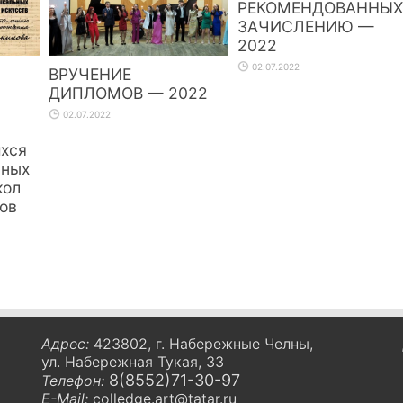
РЕКОМЕНДОВАННЫХ
ЗАЧИСЛЕНИЮ —
2022
02.07.2022
ВРУЧЕНИЕ
ДИПЛОМОВ — 2022
02.07.2022
хся
ьных
кол
тов
Адрес:
423802, г. Набережные Челны,
ул. Набережная Тукая, 33
8(8552)71-30-97
Телефон:
E-Mail:
colledge.art@tatar.ru