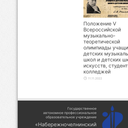
Положение V
Всероссийской
музыкально-
теоретической
олимпиады учащи
детских музыкал
школ и детских ш
искусств, студен
колледжей
11.11.2022
Государственное
автономное профессиональное
образовательное учреждение
«Набережночелнинский