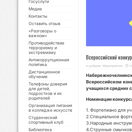
Госуслуги
Медиа
Контакты
Оставить отзыв
«Разговоры о
важном»
Противодействие
терроризму и
экстремизму
Всероссийский конку
Антикоррупционная
политика
в рубрике:
Мероприятия
2
Дистанционное
Набережночелнинс
обучение
Всероссийском кон
Телефоны доверия
учащихся средних с
для детей,
подростков и их
родителей
Номинации конкурс
Организация питания
1. Фортепиано для у
в колледже искусств
2.Специальное форт
Студенческий
спортивный клуб
3.Народные инстру
4.Струнные смычков
Библиотека