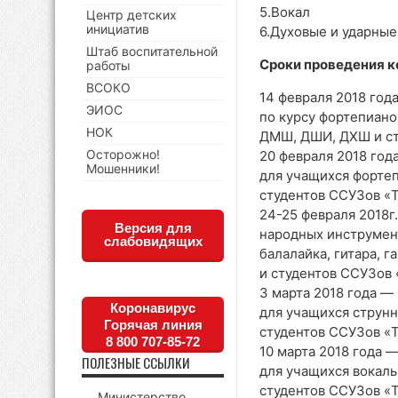
5.Вокал
Центр детских
инициатив
6.Духовые и ударны
Штаб воспитательной
Сроки проведения к
работы
ВСОКО
14 февраля 2018 год
ЭИОС
по курсу фортепиано
НОК
ДМШ, ДШИ, ДХШ и ст
Осторожно!
20 февраля 2018 год
Мошенники!
для учащихся форте
студентов ССУЗов «Tu
24-25 февраля 2018г
Версия для
народных инструмент
слабовидящих
балалайка, гитара, 
и студентов ССУЗов «T
3 марта 2018 года —
Коронавирус
для учащихся струн
Горячая линия
студентов ССУЗов «Tu
8 800 707-85-72
10 марта 2018 года 
ПОЛЕЗНЫЕ ССЫЛКИ
для учащихся вокал
студентов ССУЗов «Tu
Министерство