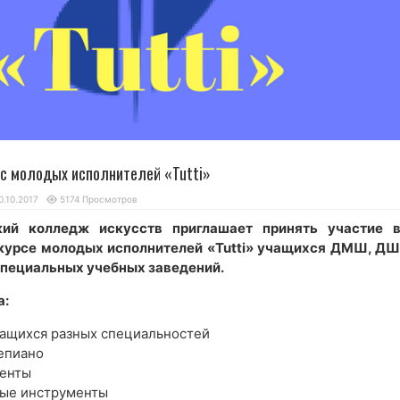
рс молодых исполнителей «Tutti»
0.10.2017
5174 Просмотров
кий колледж искусств приглашает принять участие в
курсе молодых исполнителей «Tutti» учащихся ДМШ, ДШ
пециальных учебных заведений.
а:
чащихся разных специальностей
епиано
менты
ые инструменты