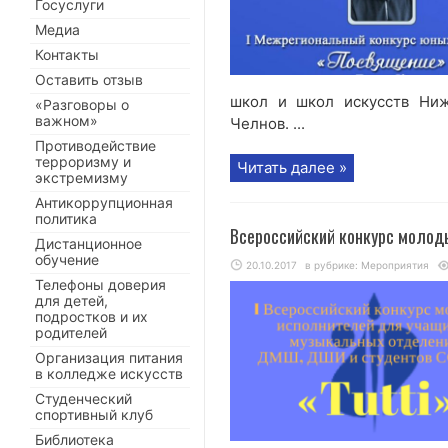
Госуслуги
Медиа
Контакты
Оставить отзыв
школ и школ искусств Ниж
«Разговоры о
важном»
Челнов. ...
Противодействие
терроризму и
Читать далее »
экстремизму
Антикоррупционная
политика
Всероссийский конкурс молод
Дистанционное
обучение
20.10.2017
в рубрике:
Мероприятия
Телефоны доверия
для детей,
подростков и их
родителей
Организация питания
в колледже искусств
Студенческий
спортивный клуб
Библиотека