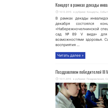
Концерт в рамках декады инв
10.12.2015
в рубрике:
Концерты
,
Событ
В рамках декады инвалид
декабря состоялся кон
«Набережночелнинской спец
сад №89 V вида» для о
возможностями здоровья. С
восприятия ...
Читать далее »
Поздравляем победителей III 
10.11.2015
в рубрике:
Поздравления
,
С