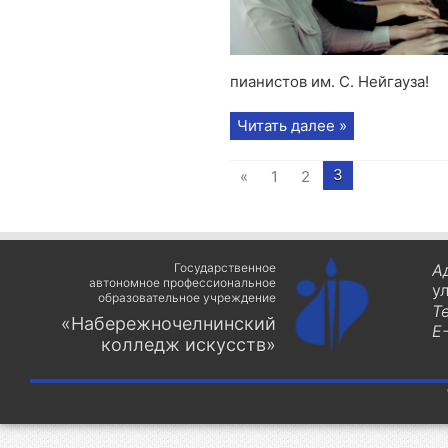
пианистов им. С. Нейгауза!
Читать далее »
3
«
1
2
Государственное
А
автономное профессиональное
у
образовательное учреждение
Т
«Набережночелнинский
E-
колледж искусств»