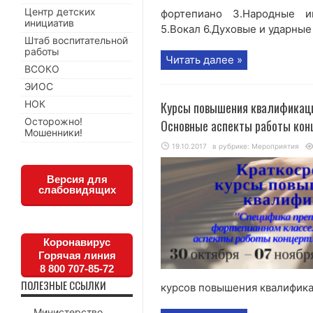
Центр детских
фортепиано 3.Народные и
инициатив
5.Вокал 6.Духовые и ударные
Штаб воспитательной
работы
Читать далее »
ВСОКО
ЭИОС
НОК
Курсы повышения квалификаци
Осторожно!
Основные аспекты работы кон
Мошенники!
19.10.2017
в рубрике:
Мероприятия
Версия для
слабовидящих
Коронавирус
Горячая линия
8 800 707-85-72
ПОЛЕЗНЫЕ ССЫЛКИ
курсов повышения квалификац
Министерство