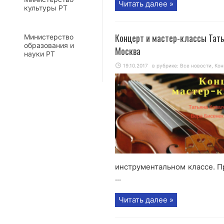
Читать далее »
культуры РТ
Концерт и мастер-классы Тать
Министерство
образования и
Москва
науки РТ
19.10.2017
в рубрике:
Все новости
,
Кон
инструментальном классе. П
...
Читать далее »