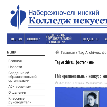
СВЕДЕНИЯ ОБ
ОБРАЗОВАТЕЛЬНОЙ
ГЛАВНАЯ
НОВОСТИ
ОТДЕЛЕНИЯ
А
ОРГАНИЗАЦИИ
МЕНЮ
Главная
/
Tag Archives: ф
Главная
Tag Archives:
фортепиано
Новости
Сведения об
I Межрегиональный конкурс ю
образовательной
организации
25.11.2017
в рубрике:
Мероприятия
,
Со
Абитуриентам
Отделения
Классные
руководители