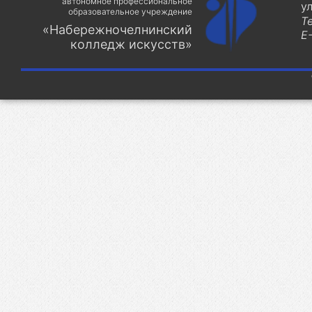
автономное профессиональное
у
образовательное учреждение
Т
«Набережночелнинский
E-
колледж искусств»