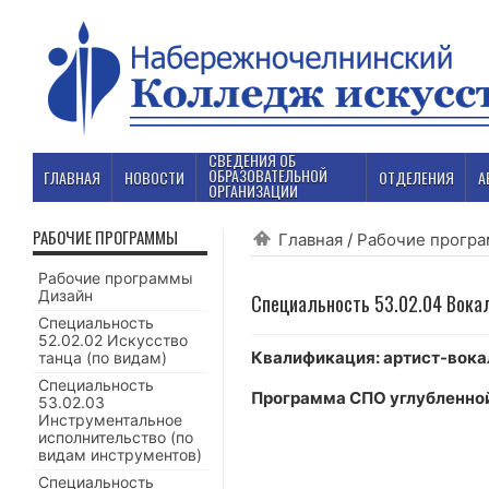
СВЕДЕНИЯ ОБ
ОБРАЗОВАТЕЛЬНОЙ
ГЛАВНАЯ
НОВОСТИ
ОТДЕЛЕНИЯ
А
ОРГАНИЗАЦИИ
РАБОЧИЕ ПРОГРАММЫ
Главная
/
Рабочие прогр
Рабочие программы
Дизайн
Специальность 53.02.04 Вока
Специальность
52.02.02 Искусство
Квалификация: артист-вока
танца (по видам)
Специальность
Программа СПО углубленно
53.02.03
Инструментальное
исполнительство (по
видам инструментов)
Специальность