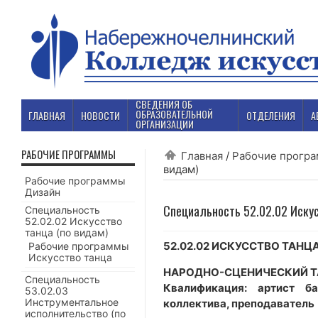
СВЕДЕНИЯ ОБ
ОБРАЗОВАТЕЛЬНОЙ
ГЛАВНАЯ
НОВОСТИ
ОТДЕЛЕНИЯ
А
ОРГАНИЗАЦИИ
РАБОЧИЕ ПРОГРАММЫ
Главная
/
Рабочие прогр
видам)
Рабочие программы
Дизайн
Специальность 52.02.02 Искус
Специальность
52.02.02 Искусство
танца (по видам)
52.02.02 ИСКУССТВО ТАНЦ
Рабочие программы
Искусство танца
НАРОДНО-СЦЕНИЧЕСКИЙ Т
Специальность
Квалификация: артист б
53.02.03
Инструментальное
коллектива, преподаватель
исполнительство (по