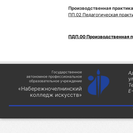
Производственная практика
ПП.02 Педагогическая практ
ПДП.00 Производственная п
Государственное
А
автономное профессиональное
у
образовательное учреждение
Т
«Набережночелнинский
E-
колледж искусств»