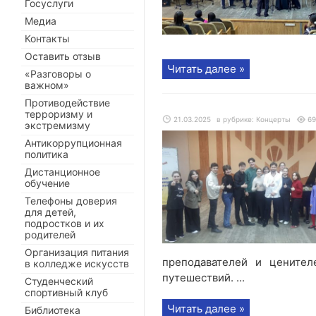
Госуслуги
Медиа
Контакты
Оставить отзыв
Читать далее »
«Разговоры о
важном»
Противодействие
терроризму и
21.03.2025
в рубрике:
Концерты
69
экстремизму
Антикоррупционная
политика
Дистанционное
обучение
Телефоны доверия
для детей,
подростков и их
родителей
Организация питания
преподавателей и ценител
в колледже искусств
путешествий. ...
Студенческий
спортивный клуб
Читать далее »
Библиотека