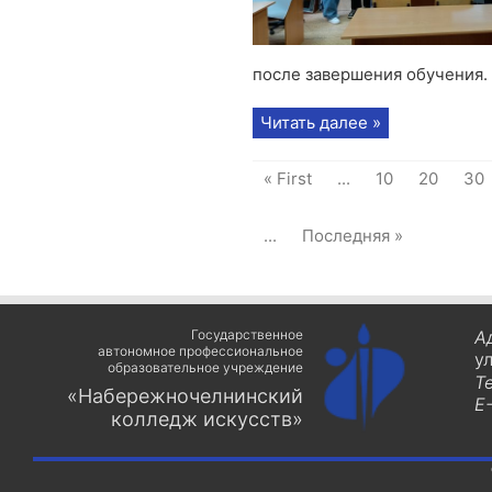
после завершения обучения. 
Читать далее »
« First
...
10
20
30
...
Последняя »
Государственное
А
автономное профессиональное
у
образовательное учреждение
Т
«Набережночелнинский
E-
колледж искусств»