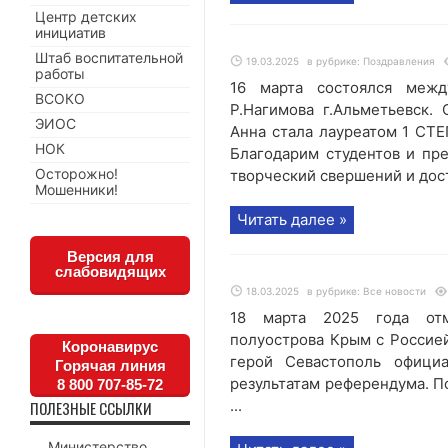
Центр детских
инициатив
Штаб воспитательной
19.03.2025
в рубрике:
Поздравления
работы
16 марта состоялся межд
ВСОКО
Р.Нагимова г.Альметьевск.
ЭИОС
Анна стала лауреатом 1 СТЕ
НОК
Благодарим студентов и пр
Осторожно!
творческий свершений и дос
Мошенники!
Читать далее »
Версия для
слабовидящих
18.03.2025
в рубрике:
Все новости
18 марта 2025 года отм
полуострова Крым с Россией
Коронавирус
герой Севастополь офици
Горячая линия
результатам референдума. По
8 800 707-85-72
...
ПОЛЕЗНЫЕ ССЫЛКИ
Министерство