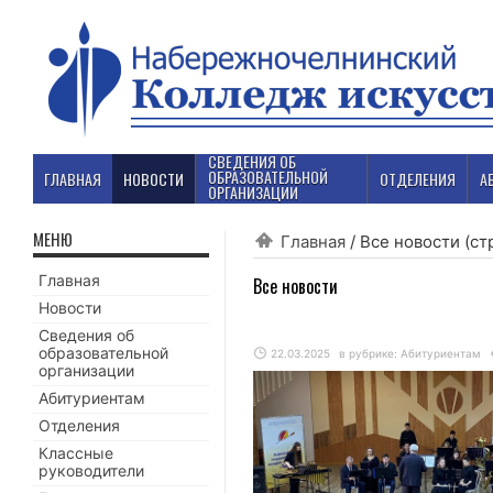
СВЕДЕНИЯ ОБ
ОБРАЗОВАТЕЛЬНОЙ
ГЛАВНАЯ
НОВОСТИ
ОТДЕЛЕНИЯ
А
ОРГАНИЗАЦИИ
МЕНЮ
Главная
/
Все новости
(ст
Главная
Все новости
Новости
Сведения об
образовательной
22.03.2025
в рубрике:
Абитуриентам
организации
Абитуриентам
Отделения
Классные
руководители