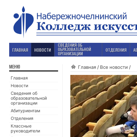
СВЕДЕНИЯ ОБ
ОБРАЗОВАТЕЛЬНОЙ
ГЛАВНАЯ
НОВОСТИ
ОТДЕЛЕНИЯ
А
ОРГАНИЗАЦИИ
МЕНЮ
Главная
/
Все новости
/
Главная
Новости
Сведения об
образовательной
организации
Абитуриентам
Отделения
Классные
руководители