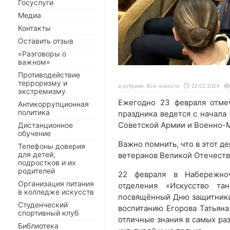
Госуслуги
Медиа
Контакты
Оставить отзыв
«Разговоры о
важном»
Противодействие
терроризму и
в рубрике:
Все новости
22.02.2024
экстремизму
Ежегодно 23 февраля отме
Антикоррупционная
политика
праздника ведется с начала
Советской Армии и Военно-М
Дистанционное
обучение
Важно помнить, что в этот д
Телефоны доверия
для детей,
ветеранов Великой Отечест
подростков и их
родителей
22 февраля в Набережноч
Организация питания
отделения «Искусство тан
в колледже искусств
посвящённый Дню защитника 
Студенческий
воспитанию Егорова Татьяна
спортивный клуб
отличные знания в самых раз
Библиотека