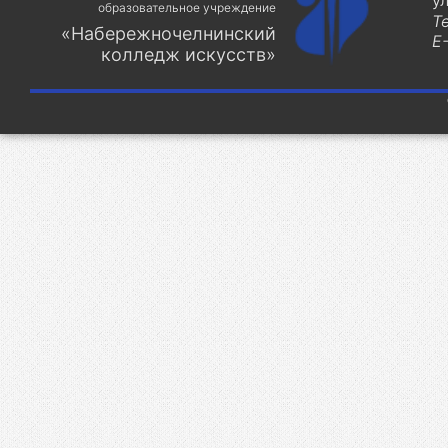
у
образовательное учреждение
Т
«Набережночелнинский
E-
колледж искусств»