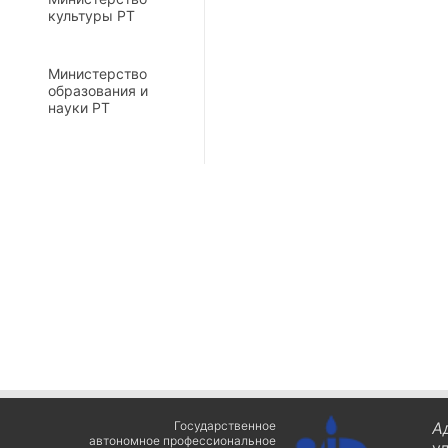
культуры РТ
Министерство
образования и
науки РТ
Государственное
А
автономное профессиональное