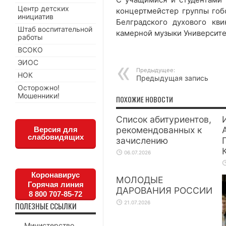
Центр детских
концертмейстер группы гоб
инициатив
Белградского духового кви
Штаб воспитательной
камерной музыки Университе
работы
ВСОКО
ЭИОС
Предыдущее:
НОК
Предыдущая запись
Осторожно!
Мошенники!
ПОХОЖИЕ НОВОСТИ
Список абитуриентов,
рекомендованных к
Версия для
слабовидящих
зачислению
06.07.2026
Коронавирус
МОЛОДЫЕ
Горячая линия
ДАРОВАНИЯ РОССИИ
8 800 707-85-72
21.07.2026
ПОЛЕЗНЫЕ ССЫЛКИ
Министерство