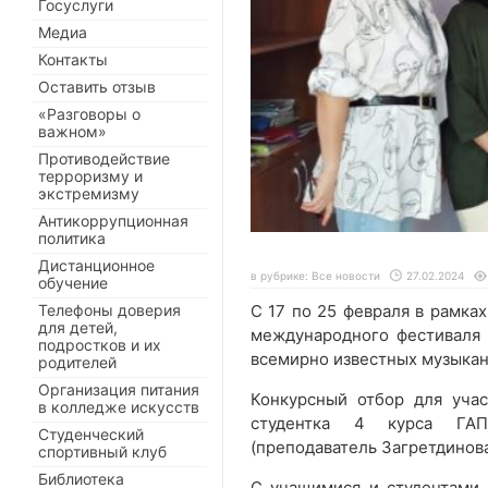
Госуслуги
Медиа
Контакты
Оставить отзыв
«Разговоры о
важном»
Противодействие
терроризму и
экстремизму
Антикоррупционная
политика
Дистанционное
в рубрике:
Все новости
27.02.2024
обучение
Телефоны доверия
С 17 по 25 февраля в рамка
для детей,
международного фестиваля 
подростков и их
всемирно известных музыкан
родителей
Организация питания
Конкурсный отбор для учас
в колледже искусств
студентка 4 курса ГАП
Студенческий
(преподаватель Загретдинов
спортивный клуб
Библиотека
С учащимися и студентами 