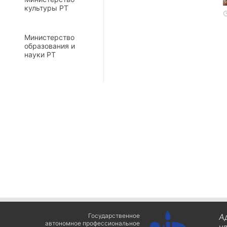
культуры РТ
Министерство
образования и
науки РТ
Государственное
А
автономное профессиональное