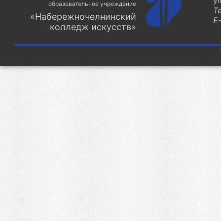
у
образовательное учреждение
Т
«Набережночелнинский
E-
колледж искусств»