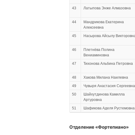
43
Латыпова Энже Алмазовна
44
Мандрикова Екатерина
Алексеевна
45
Насырова Айсылу Викторовн
46
Плетнёва Полина
Вениаминовна
47
Тихонова Альбина Петровна
48
Хакова Милана Наилевна
49
Чувыря Анастасия Сергеевна
50
Шайхутдинова Камилла
Артуровна
51
Шафикова Аделя Рустемовна
Отделение «Фортепиано»