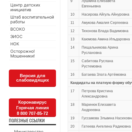
9
Лушкина Елизавета
Центр детских
Евгеньевна
инициатив
10
Насирова Айгуль Айнуровна
Штаб воспитательной
работы
11
Амукова Амалия Сергеевна
ВСОКО
12
Тихонова Влада Вадимовна
ЭИОС
13
Каюмова Амина Ильдаровна
НОК
14
Пищальникова Арина
Осторожно!
Руслановна
Мошенники!
15
Сабитова Руслана
Рустемовна
16
Батаева Злата Артёмовна
Версия для
слабовидящих
Кандидаты на платную форму обу
17
Петрова Кристина
Александровна
Коронавирус
18
Маринюк Елизавета
Горячая линия
Андреевна
8 800 707-85-72
19
Гуссамова Эльвина Насиховн
ПОЛЕЗНЫЕ ССЫЛКИ
20
Гатеева Ангелина Радиковна
Министерство