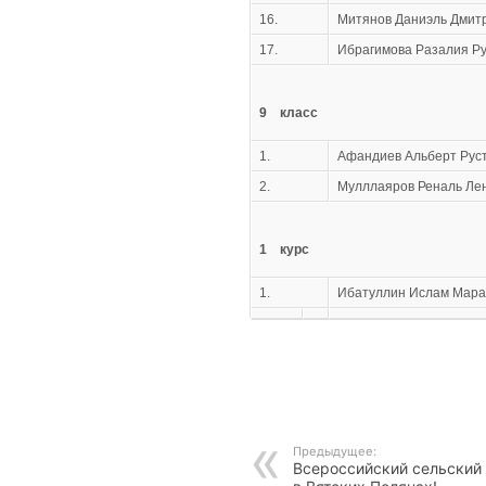
16.
Митянов Даниэль Дмит
17.
Ибрагимова Разалия Р
9
класс
1.
Афандиев Альберт Рус
2.
Мулллаяров Реналь Ле
1
курс
1.
Ибатуллин Ислам Мара
Предыдущее:
Всероссийский сельский