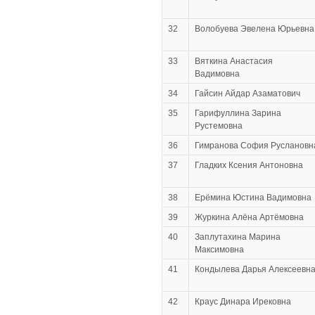
32
Волобуева Эвелена Юрьевна
33
Вяткина Анастасия
Вадимовна
34
Гайсин Айдар Азаматович
35
Гарифуллина Зарина
Рустемовна
36
Гимранова София Руслановн
37
Гладких Ксения Антоновна
38
Ерёмина Юстина Вадимовна
39
Журкина Алёна Артёмовна
40
Заплутахина Марина
Максимовна
41
Кондылева Дарья Алексеевн
42
Краус Динара Ирековна