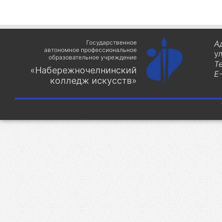
Государственное
А
автономное профессиональное
у
образовательное учреждение
Т
«Набережночелнинский
E-
колледж искусств»