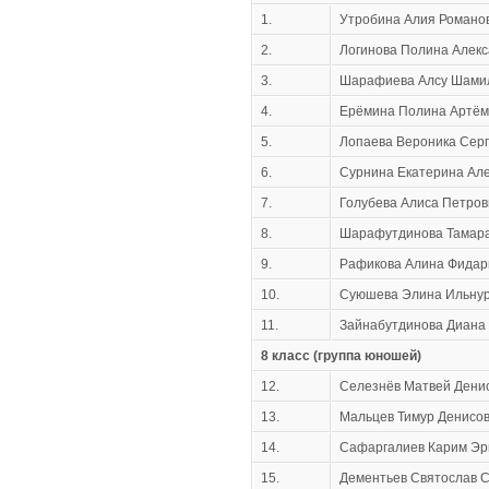
1.
Утробина Алия Романо
2.
Логинова Полина Алек
3.
Шарафиева Алсу Шами
4.
Ерёмина Полина Артём
5.
Лопаева Вероника Сер
6.
Сурнина Екатерина Ал
7.
Голубева Алиса Петров
8.
Шарафутдинова Тамара
9.
Рафикова Алина Фидар
10.
Суюшева Элина Ильну
11.
Зайнабутдинова Диана
8 класс (группа юношей)
12.
Селезнёв Матвей Дени
13.
Мальцев Тимур Денисо
14.
Сафаргалиев Карим Эр
15.
Дементьев Святослав С