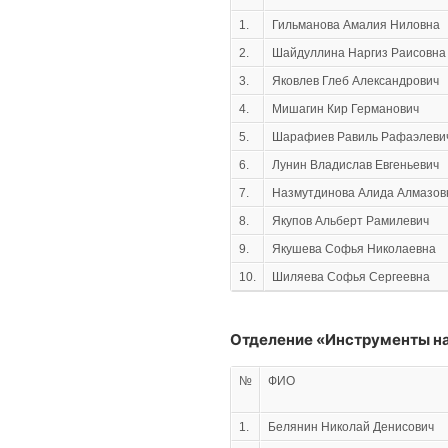
1.
Гильманова Амалия Ниловна
2.
Шайдуллина Наргиз Раисовна
3.
Яковлев Глеб Александрович
4.
Мишагин Кир Германович
5.
Шарафиев Равиль Рафаэлеви
6.
Лунин Владислав Евгеньевич
7.
Назмутдинова Алида Алмазов
8.
Якупов Альберт Рамилевич
9.
Якушева Софья Николаевна
10.
Шиляева Софья Сергеевна
Отделение «Инструменты на
№
ФИО
1.
Белянин Николай Денисович