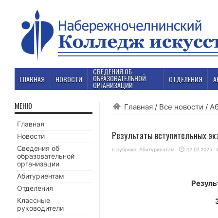
СВЕДЕНИЯ ОБ
ОБРАЗОВАТЕЛЬНОЙ
ГЛАВНАЯ
НОВОСТИ
ОТДЕЛЕНИЯ
А
ОРГАНИЗАЦИИ
МЕНЮ
Главная
/
Все новости
/
А
Главная
Результаты вступительных эк
Новости
Сведения об
в рубрике:
Абитуриентам
02.07.2025
образовательной
организации
Абитуриентам
Резуль
Отделения
Классные
руководители