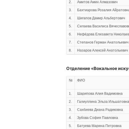
2.
Амитов Амин Алмазович
3.
Бахтиарова Розалия Айратовн
4.
Шигапов Дамир Альбертович
5.
Силаева Василиса Вячеславов
6.
Нефёдова Елизавета Николае
7.
Степанов Герман Анатольевич
8.
Назаров Алексей Анатольевич
Отделение «Вокальное иску
№
ФИО
1.
Шарипова Алия Вадимовна
2.
Галиуллина Эльза Ильшатовн
3.
Сахбиева Диана Радиковна
4.
Зубова София Павловна
5.
Батуева Марина Петровна