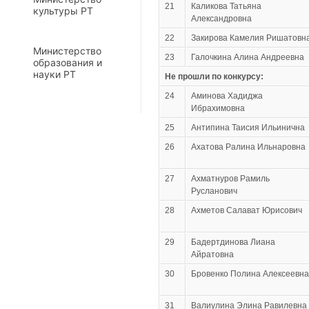
21
Каликова Татьяна
культуры РТ
Александровна
22
Закирова Камелия Ришатовн
Министерство
23
Галочкина Алина Андреевна
образования и
науки РТ
Не прошли по конкурсу:
24
Аминова Хадиджа
Ибрахимовна
25
Антипина Таисия Ильинична
26
Ахатова Ралина Ильнаровна
27
Ахматнуров Рамиль
Русланович
28
Ахметов Салават Юрисович
29
Бадертдинова Лиана
Айратовна
30
Бровенко Полина Алексеевна
31
Валиулина Элина Равилевна