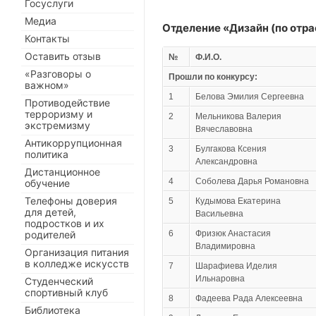
Госуслуги
Медиа
Отделение «Дизайн (по отр
Контакты
Оставить отзыв
№
Ф.И.О.
«Разговоры о
Прошли по конкурсу:
важном»
1
Белова Эмилия Сергеевна
Противодействие
терроризму и
2
Мельникова Валерия
экстремизму
Вячеславовна
Антикоррупционная
3
Булгакова Ксения
политика
Александровна
Дистанционное
4
Соболева Дарья Романовна
обучение
Телефоны доверия
5
Кудымова Екатерина
для детей,
Васильевна
подростков и их
родителей
6
Фризюк Анастасия
Владимировна
Организация питания
в колледже искусств
7
Шарафиева Иделия
Ильнаровна
Студенческий
спортивный клуб
8
Фадеева Рада Алексеевна
Библиотека