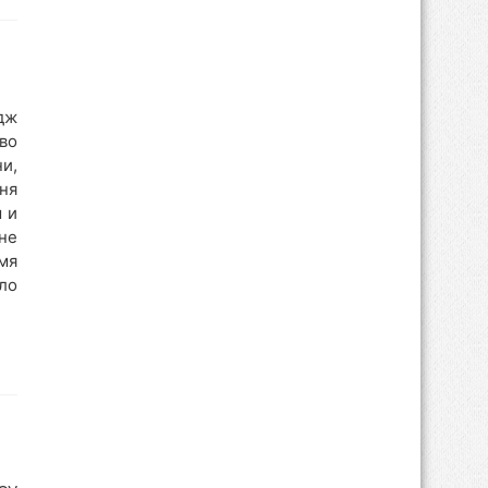
дж
во
и,
ня
 и
не
мя
ло