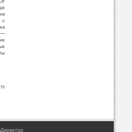
У
дж
на
 с
ка
 —
ие
ые
ты
175
Директор