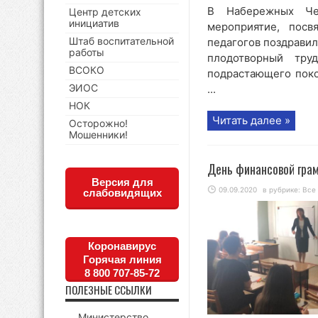
В Набережных Че
Центр детских
инициатив
мероприятие, пос
Штаб воспитательной
педагогов поздравил
работы
плодотворный тру
ВСОКО
подрастающего поко
ЭИОС
...
НОК
Читать далее »
Осторожно!
Мошенники!
День финансовой грам
Версия для
09.09.2020
в рубрике:
Все
слабовидящих
Коронавирус
Горячая линия
8 800 707-85-72
ПОЛЕЗНЫЕ ССЫЛКИ
Министерство