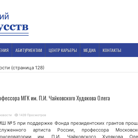
ЕНИЯ
АБИТУРИЕНТАМ
ЦЕНТР КАРЬЕРЫ
МЕДИА
КОНТАКТЫ
ости
(страница 128)
ессора МГК им. П.И. Чайковского Худякова Олега
новости
1439 Просмотров
ДМШ №5 при поддержке Фонда президентских грантов прош
служенного артиста России, профессора Московск
консерватории им. П.И. Чайковского Худякова Оле