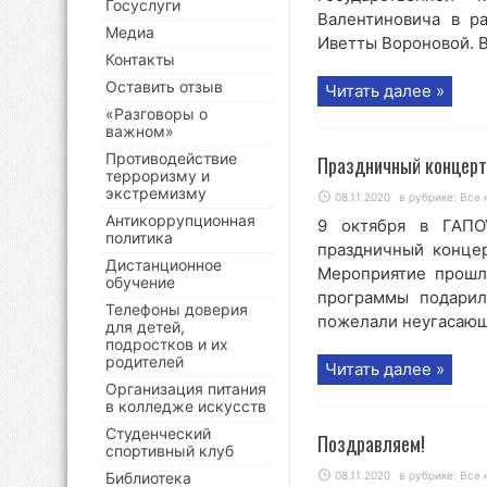
Госуслуги
Валентиновича в р
Медиа
Иветты Вороновой. В
Контакты
Оставить отзыв
Читать далее »
«Разговоры о
важном»
Противодействие
Праздничный концерт
терроризму и
экстремизму
08.11.2020
в рубрике:
Все 
Антикоррупционная
9 октября в ГАПО
политика
праздничный конце
Дистанционное
Мероприятие прошл
обучение
программы подарил
Телефоны доверия
пожелали неугасающе
для детей,
подростков и их
родителей
Читать далее »
Организация питания
в колледже искусств
Студенческий
Поздравляем!
спортивный клуб
Библиотека
08.11.2020
в рубрике:
Все 