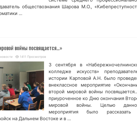
даватель обществознания Шарова М.О., «Кибепреступност
матики ...
ировой войны посвящается…»
 новости
1411 Просмотров
3 сентября в «Набережночелнинск
колледже искусств» преподавател
истории Карповой А.Н. было проведе
внеклассное мероприятие «Окончан
второй мировой войны посвящается…
приуроченное ко Дню окончания Втор
мировой войны. Целью данно
мероприятия было рассказать
ойск на Дальнем Востоке и в ...