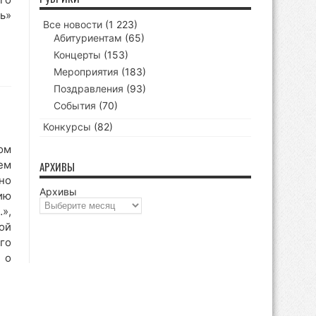
ь»
Все новости
(1 223)
Абитуриентам
(65)
Концерты
(153)
Мероприятия
(183)
Поздравления
(93)
События
(70)
Конкурсы
(82)
ом
ем
АРХИВЫ
но
Архивы
ию
»,
ой
го
 о