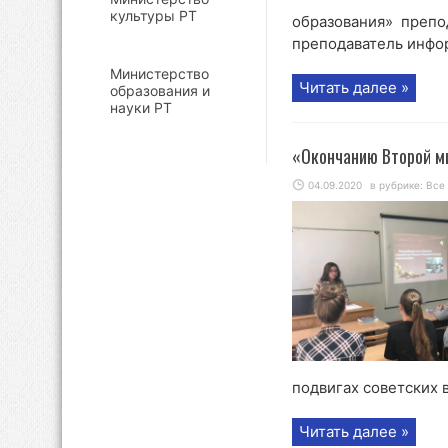
культуры РТ
образования» препо
преподаватель инфор
Министерство
Читать далее »
образования и
науки РТ
«Окончанию Второй м
04.09.2020
в рубрике:
Все
подвигах советских в
Читать далее »