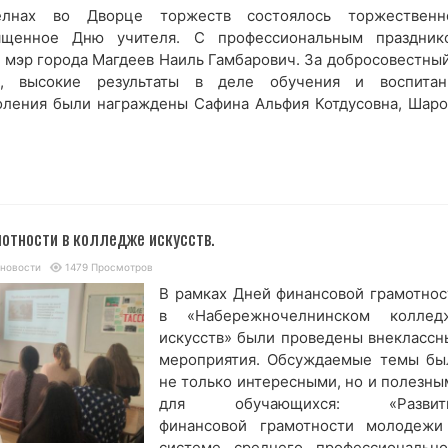
лнах во Дворце торжеств состоялось торжественн
вященное Дню учителя. С профессиональным праздник
 мэр города Магдеев Наиль Гамбарович. За добросовестный
д, высокие результаты в деле обучения и воспитан
ления были награждены Сафина Альфия Котдусовна, Шаро
отности в колледже искусств.
 новости
1479 Просмотров
В рамках Дней финансовой грамотнос
в «Набережночелнинском коллед
искусств» были проведены внеклассн
мероприятия. Обсуждаемые темы бы
не только интересными, но и полезны
для обучающихся: «Развит
финансовой грамотности молодежи
системе среднего профессионально