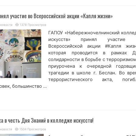
нял участие во Всероссийской акции «Капля жизни»
 новости
1378 Просмотров
ГАПОУ «Набережночелнинский колле
искусств» принял участие 
Всероссийской акции #Капля жизн
которая проводится в рамках Д
солидарности в борьбе с терроризмом
приурочена к очередной годовщи
трагедии в школе г. Беслан. Во вре
террористического акта, погиб
век, большинство ...
а в честь Дня Знаний в колледже искусств!
новости
1504 Просмотров