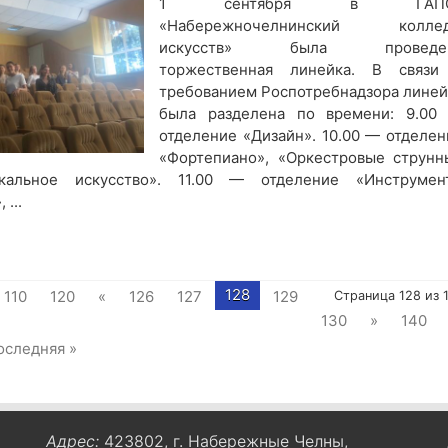
1 сентября в ГАПО
«Набережночелнинский колле
искусств» была проведе
торжественная линейка. В связи
требованием Роспотребнадзора линей
была разделена по времени: 9.00
отделение «Дизайн». 10.00 — отделен
«Фортепиано», «Оркестровые струнн
окальное искусство». 11.00 — отделение «Инструмен
...
128
110
120
«
126
127
129
Страница 128 из 
130
»
140
оследняя »
Адрес:
423802, г. Набережные Челны,