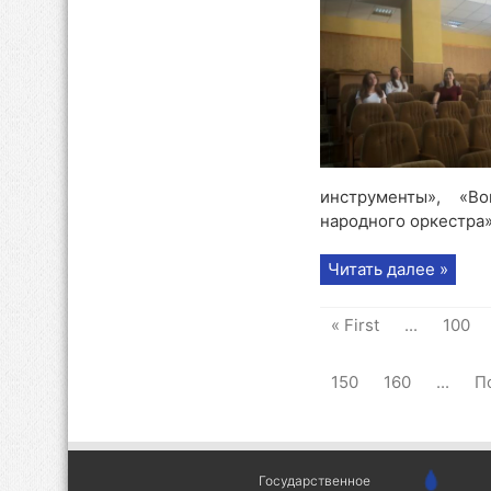
инструменты», «В
народного оркестра», 
Читать далее »
« First
...
100
150
160
...
П
Государственное