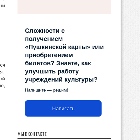
ни
Сложности с
получением
«Пушкинской карты» или
приобретением
билетов? Знаете, как
ся
улучшить работу
я.
ой
учреждений культуры?
е,
Напишите — решим!
Написать
МЫ ВКОНТАКТЕ