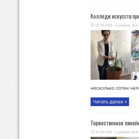
Колледж искусств при
03.09.2020
в рубрике:
Все
несколько сотен чело
Читать далее »
Торжественная линейк
01.09.2020
в рубрике:
Все 