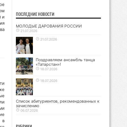
ое
ом
ПОСЛЕДНИЕ НОВОСТИ
 и
ия
МОЛОДЫЕ ДАРОВАНИЯ РОССИИ
ва
21.07.2026
21.07.2026
Поздравляем ансамбль танца
«Татарстан»!
18.07.2026
18.07.2026
ти
же
ые
Список абитуриентов, рекомендованных к
ли
зачислению
ми
06.07.2026
ие
 в
РУБРИКИ
го