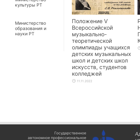
культуры РТ
Положение V
Министерство
Всероссийской
образования и
музыкально-
науки РТ
теоретической
олимпиады учащихся
детских музыкальных
школ и детских школ
искусств, студентов
колледжей
11.11.2022
Государственное
А
автономное профессиональное