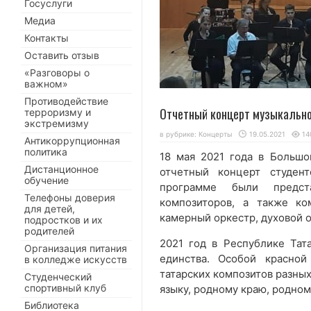
Госуслуги
Медиа
Контакты
Оставить отзыв
«Разговоры о
важном»
Противодействие
Отчетный концерт музыкально
терроризму и
экстремизму
в рубрике:
Концерты
19.05.2021
14
Антикоррупционная
политика
18 мая 2021 года в Больш
Дистанционное
отчетный концерт студен
обучение
программе были предст
Телефоны доверия
композиторов, а также ко
для детей,
камерный оркестр, духовой о
подростков и их
родителей
2021 год в Республике Тат
Организация питания
единства. Особой красно
в колледже искусств
татарских композитов разных
Студенческий
спортивный клуб
языку, родному краю, родном
Библиотека