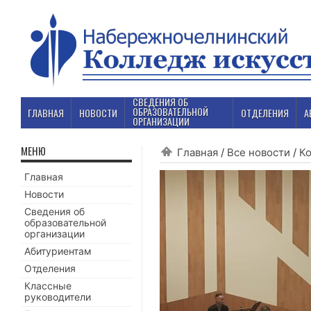
СВЕДЕНИЯ ОБ
ОБРАЗОВАТЕЛЬНОЙ
ГЛАВНАЯ
НОВОСТИ
ОТДЕЛЕНИЯ
А
ОРГАНИЗАЦИИ
МЕНЮ
Главная
/
Все новости
/
К
Главная
Новости
Сведения об
образовательной
организации
Абитуриентам
Отделения
Классные
руководители