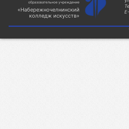
у
образовательное учреждение
Т
«Набережночелнинский
E-
колледж искусств»