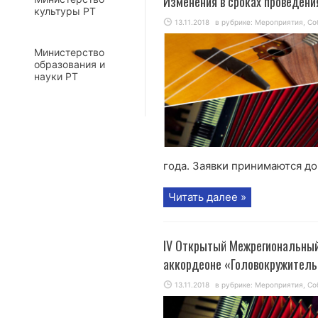
Изменения в сроках проведени
культуры РТ
13.11.2018
в рубрике:
Мероприятия
,
Со
Министерство
образования и
науки РТ
года. Заявки принимаются до 1
Читать далее »
IV Открытый Межрегиональный
аккордеоне «Головокружитель
13.11.2018
в рубрике:
Мероприятия
,
Со