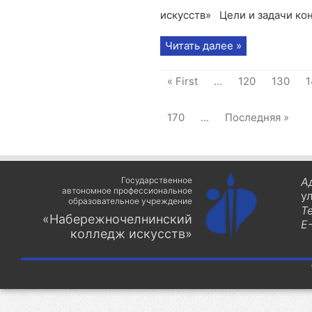
искусств» Цели и задачи кон
Читать далее »
« First
...
120
130
1
170
...
Последняя »
Государственное
А
автономное профессиональное
у
образовательное учреждение
Т
«Набережночелнинский
E-
колледж искусств»