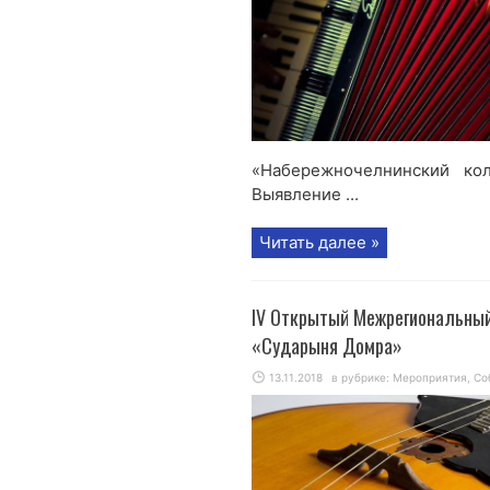
«Набережночелнинский к
Выявление ...
Читать далее »
IV Открытый Межрегиональный
«Сударыня Домра»
13.11.2018
в рубрике:
Мероприятия
,
Со