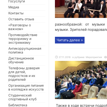
Госуслуги
Медиа
Контакты
Оставить отзыв
разнообразной: от музыки
«Разговоры о
важном»
музыки. Зрителей порадовали 
Противодействие
терроризму и
Читать далее »
экстремизму
Антикоррупционная
политика
27.11.2018
в рубрике:
Мероприятия
Дистанционное
обучение
Телефоны доверия
для детей,
подростков и их
родителей
Организация питания
в колледже искусств
Студенческий
спортивный клуб
Библиотека
Также в ходе встречи подроб