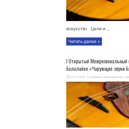
искусств» Цели и ...
Читать далее »
I Открытый Межрегиональный 
балалайке «Чарующие звуки 
13.11.2018
в рубрике:
Мероприятия
,
Со