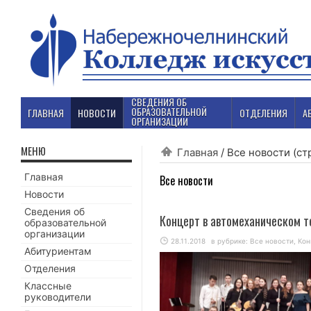
СВЕДЕНИЯ ОБ
ОБРАЗОВАТЕЛЬНОЙ
ГЛАВНАЯ
НОВОСТИ
ОТДЕЛЕНИЯ
А
ОРГАНИЗАЦИИ
МЕНЮ
Главная
/
Все новости
(ст
Главная
Все новости
Новости
Сведения об
Концерт в автомеханическом т
образовательной
организации
28.11.2018
в рубрике:
Все новости
,
Кон
Абитуриентам
Отделения
Классные
руководители