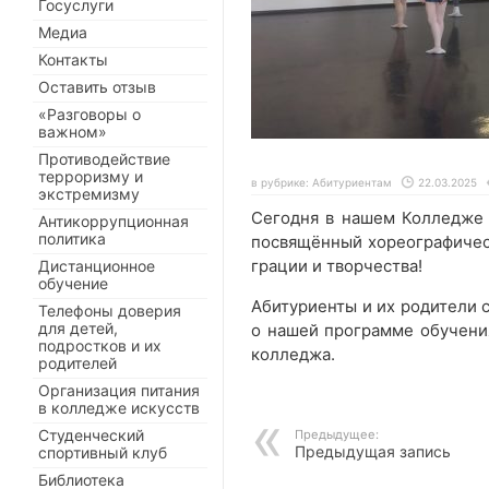
Госуслуги
Медиа
Контакты
Оставить отзыв
«Разговоры о
важном»
Противодействие
терроризму и
в рубрике:
Абитуриентам
22.03.2025
экстремизму
Сегодня в нашем Колледже 
Антикоррупционная
политика
посвящённый хореографическ
грации и творчества!
Дистанционное
обучение
Абитуриенты и их родители с
Телефоны доверия
для детей,
о нашей программе обучения
подростков и их
колледжа.
родителей
Организация питания
в колледже искусств
Студенческий
Предыдущее:
Предыдущая запись
спортивный клуб
Библиотека