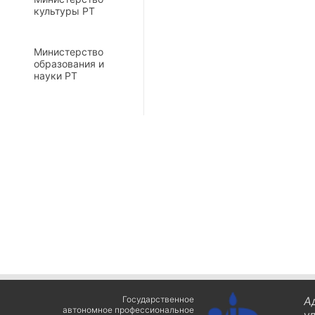
культуры РТ
Министерство
образования и
науки РТ
Государственное
А
автономное профессиональное