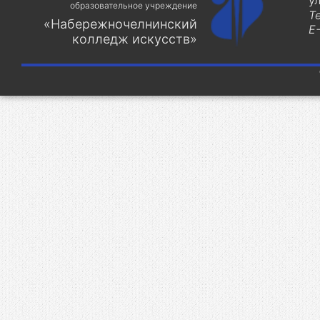
у
образовательное учреждение
Т
«Набережночелнинский
E-
колледж искусств»