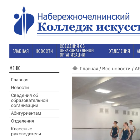
СВЕДЕНИЯ ОБ
ОБРАЗОВАТЕЛЬНОЙ
ГЛАВНАЯ
НОВОСТИ
ОТДЕЛЕНИЯ
А
ОРГАНИЗАЦИИ
МЕНЮ
Главная
/
Все новости
/
А
Главная
Новости
Сведения об
образовательной
организации
Абитуриентам
Отделения
Классные
руководители