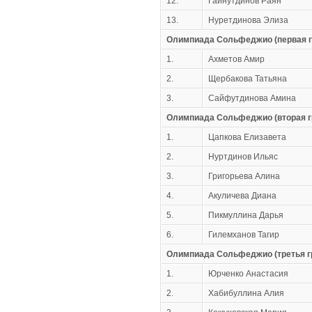
12.
Гайнутдинов Раян
13.
Нуретдинова Элиза
Олимпиада Сольфеджио (первая г
1.
Ахметов Амир
2.
Щербакова Татьяна
3.
Сайфутдинова Амина
Олимпиада Сольфеджио (вторая г
1.
Цапкова Елизавета
2.
Нуртдинов Ильяс
3.
Григорьева Алина
4.
Акуличева Диана
5.
Пикмуллина Дарья
6.
Гилемханов Тагир
Олимпиада Сольфеджио (третья г
1.
Юрченко Анастасия
2.
Хабибуллина Алия