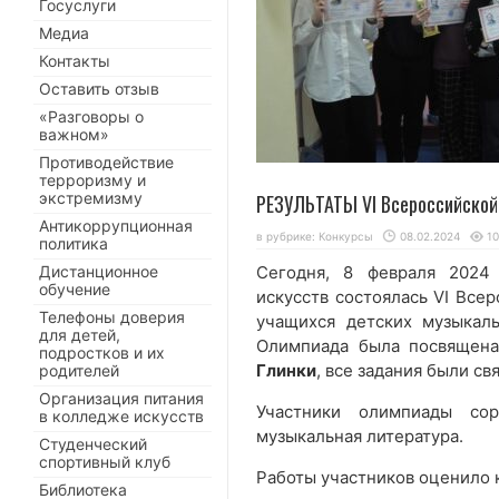
Госуслуги
Медиа
Контакты
Оставить отзыв
«Разговоры о
важном»
Противодействие
терроризму и
экстремизму
РЕЗУЛЬТАТЫ VI Всероссийской
Антикоррупционная
в рубрике:
Конкурсы
08.02.2024
1
политика
Дистанционное
Сегодня, 8 февраля 2024
обучение
искусств состоялась VI Все
Телефоны доверия
учащихся детских музыкал
для детей,
Олимпиада была посвящен
подростков и их
Глинки
, все задания были св
родителей
Организация питания
Участники олимпиады со
в колледже искусств
музыкальная литература.
Студенческий
спортивный клуб
Работы участников оценило
Библиотека