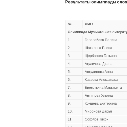
Результаты олимпиады сло
№
ФИО
Олимпиада Музыкальная литерату
1.
Гололобова Полина
2.
Шатилова Елена
3.
Щербакова Татьяна
4.
Акуличева Диана
5.
Анкудинова Анна
6.
Казаева Александра
7.
Брекоткина Маргарита
8.
Антипова Ульяна
9.
Кокшева Екатерина
10.
Миронова Дарья
11.
Соколов Тихон