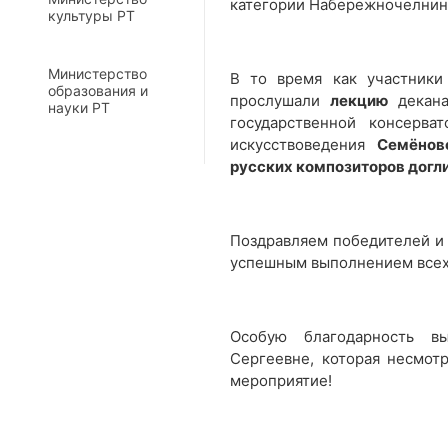
категории Набережночелнин
культуры РТ
Министерство
В то время как участники
образования и
прослушали
лекцию
декана
науки РТ
государственной консерва
искусствоведения
Семёнов
русских композиторов догл
Поздравляем победителей и 
успешным выполнением всех 
Особую благодарность 
Сергеевне, которая несмот
мероприятие!