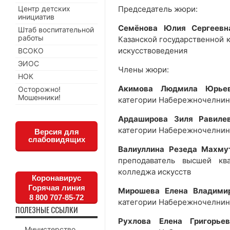
Центр детских
Председатель жюри:
инициатив
Семёнова Юлия Сергеевн
Штаб воспитательной
работы
Казанской государственной к
искусствоведения
ВСОКО
ЭИОС
Члены жюри:
НОК
Акимова Людмила Юрье
Осторожно!
Мошенники!
категории Набережночелнин
Ардаширова Зиля Равиле
категории Набережночелнин
Версия для
слабовидящих
Валиуллина Резеда Махму
преподаватель высшей кв
колледжа искусств
Коронавирус
Горячая линия
Мирошева Елена Владими
8 800 707-85-72
категории Набережночелнин
ПОЛЕЗНЫЕ ССЫЛКИ
Рухлова Елена Григорьев
Министерство