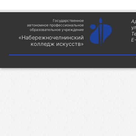
Государственное
А
автономное профессиональное
у
образовательное учреждение
Т
«Набережночелнинский
E-
колледж искусств»