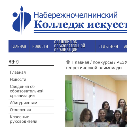
СВЕДЕНИЯ ОБ
ОБРАЗОВАТЕЛЬНОЙ
ГЛАВНАЯ
НОВОСТИ
ОТДЕЛЕНИЯ
А
ОРГАНИЗАЦИИ
МЕНЮ
Главная
/
Конкурсы
/
РЕЗУ
теоретической олимпиады
Главная
Новости
Сведения об
образовательной
организации
Абитуриентам
Отделения
Классные
руководители