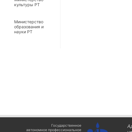
культуры РТ
Министерство
образования и
науки РТ
Государственное
А
автономное профессиональное