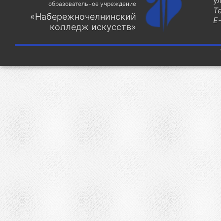
у
образовательное учреждение
Т
«Набережночелнинский
E-
колледж искусств»