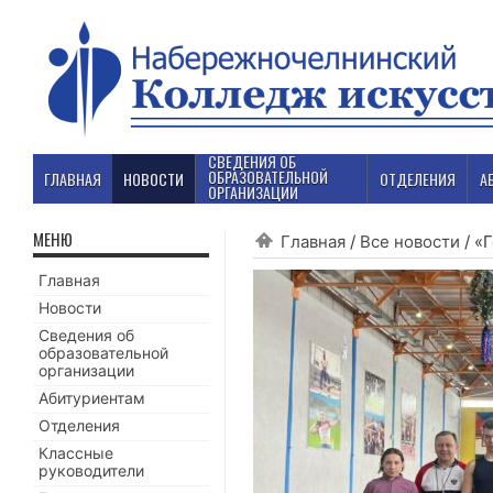
СВЕДЕНИЯ ОБ
ОБРАЗОВАТЕЛЬНОЙ
ГЛАВНАЯ
НОВОСТИ
ОТДЕЛЕНИЯ
А
ОРГАНИЗАЦИИ
МЕНЮ
Главная
/
Все новости
/
«Г
Главная
Новости
Сведения об
образовательной
организации
Абитуриентам
Отделения
Классные
руководители