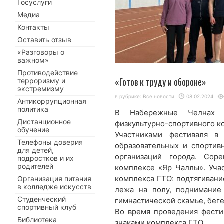
Госуслуги
Медиа
Контакты
Оставить отзыв
«Разговоры о
важном»
Противодействие
«Готов к труду и обороне»
терроризму и
экстремизму
в рубрике:
Все новости
08.02.2024
Антикоррупционная
политика
В Набережные Челнах з
Дистанционное
физкультурно-спортивного ко
обучение
Участниками фестиваля в
Телефоны доверия
образовательных и спортив
для детей,
организаций города. Сор
подростков и их
родителей
комплексе «Яр Чаллы». Уча
комплекса ГТО: подтягивание
Организация питания
в колледже искусств
лежа на полу, поднимание
Студенческий
гимнастической скамье, беге
спортивный клуб
Во время проведения фести
Библиотека
знаками комплекса ГТО.