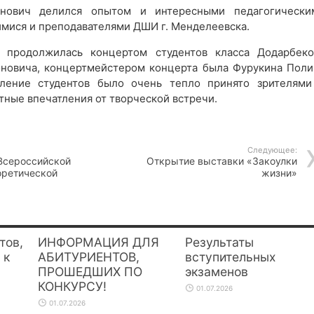
нович делился опытом и интересными педагогически
имися и преподавателями ДШИ г. Менделеевска.
а продолжилась концертом студентов класса Додарбеко
новича, концертмейстером концерта была Фурукина Поли
пление студентов было очень тепло принято зрителями
тные впечатления от творческой встречи.
Следующее:
Всероссийской
Открытие выставки «Закоулки
оретической
жизни»
тов,
ИНФОРМАЦИЯ ДЛЯ
Результаты
 к
АБИТУРИЕНТОВ,
вступительных
ПРОШЕДШИХ ПО
экзаменов
КОНКУРСУ!
01.07.2026
01.07.2026