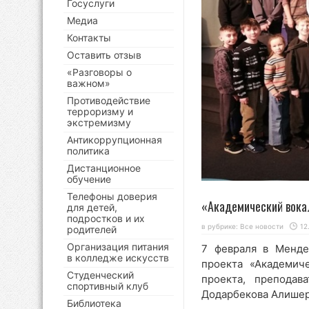
Госуслуги
Медиа
Контакты
Оставить отзыв
«Разговоры о
важном»
Противодействие
терроризму и
экстремизму
Антикоррупционная
политика
Дистанционное
обучение
Телефоны доверия
«Академический вок
для детей,
подростков и их
в рубрике:
Все новости
12
родителей
Организация питания
7 февраля в Менде
в колледже искусств
проекта «Академич
Студенческий
проекта, преподав
спортивный клуб
Додарбекова Алишер
Библиотека