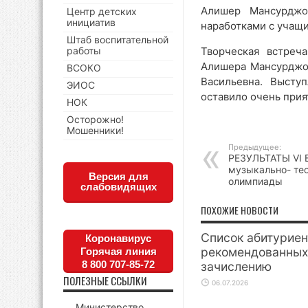
Алишер Мансурджо
Центр детских
инициатив
наработками с учащ
Штаб воспитательной
работы
Творческая встреч
Алишера Мансурджо
ВСОКО
Васильевна. Высту
ЭИОС
оставило очень прия
НОК
Осторожно!
Мошенники!
Предыдущее:
РЕЗУЛЬТАТЫ VI 
музыкально- те
Версия для
олимпиады
слабовидящих
ПОХОЖИЕ НОВОСТИ
Список абитуриен
Коронавирус
рекомендованных
Горячая линия
8 800 707-85-72
зачислению
ПОЛЕЗНЫЕ ССЫЛКИ
06.07.2026
Министерство