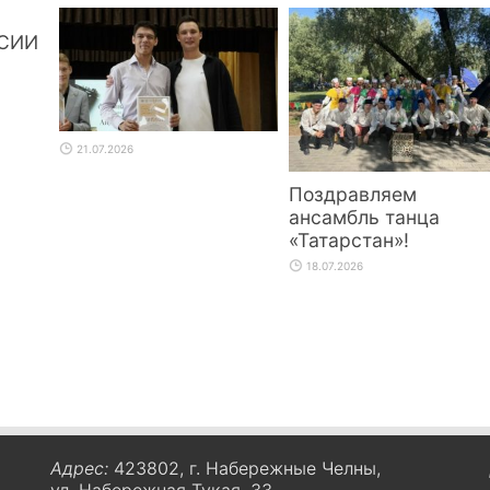
СИИ
21.07.2026
Поздравляем
ансамбль танца
«Татарстан»!
18.07.2026
Адрес:
423802, г. Набережные Челны,