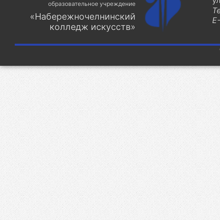
у
образовательное учреждение
Т
«Набережночелнинский
E-
колледж искусств»