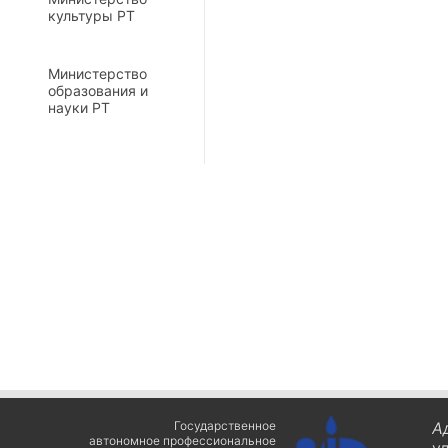
культуры РТ
Министерство
образования и
науки РТ
Государственное
А
автономное профессиональное