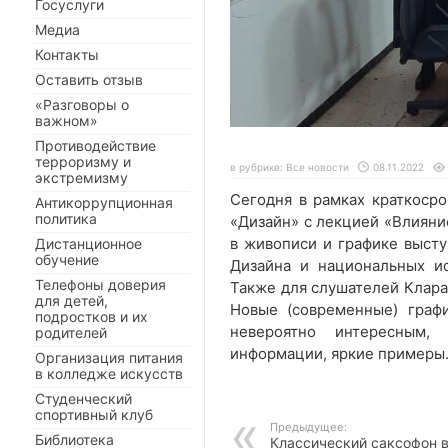
Госуслуги
Медиа
Контакты
Оставить отзыв
«Разговоры о
важном»
Противодействие
терроризму и
в рубрике:
Все новости
08.11.2022
экстремизму
Сегодня в рамках краткоср
Антикоррупционная
политика
«Дизайн» с лекцией «Влияни
в живописи и графике высту
Дистанционное
обучение
Дизайна и национальных и
Телефоны доверия
Также для слушателей Клара
для детей,
Новые (современные) граф
подростков и их
невероятно интересным,
родителей
информации, яркие примеры.
Организация питания
в колледже искусств
Студенческий
спортивный клуб
Предыдущее:
Библиотека
Классический саксофон 