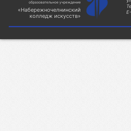
у
образовательное учреждение
Т
«Набережночелнинский
E-
колледж искусств»