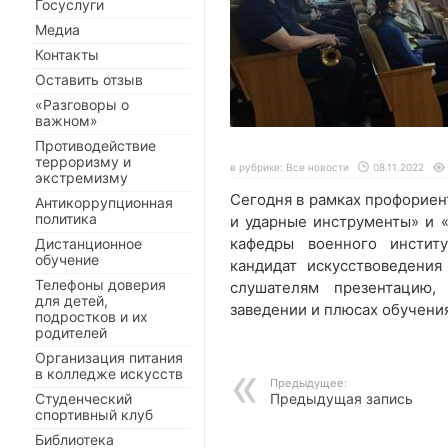
Госуслуги
Медиа
Контакты
Оставить отзыв
«Разговоры о
важном»
Противодействие
терроризму и
в рубрике:
Все новости
08.11.2022
экстремизму
Сегодня в рамках профориен
Антикоррупционная
политика
и ударные инструменты» и 
кафедры военного институ
Дистанционное
обучение
кандидат искусствоведени
Телефоны доверия
слушателям презентацию,
для детей,
заведении и плюсах обучени
подростков и их
родителей
Организация питания
в колледже искусств
Предыдущее:
Студенческий
Предыдущая запись
спортивный клуб
Библиотека