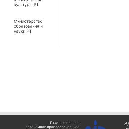
культуры РТ
Министерство
образования и
науки РТ
Государственное
А
автономное профессиональное