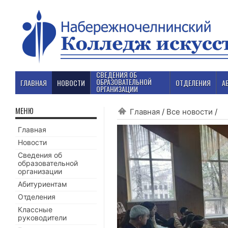
СВЕДЕНИЯ ОБ
ОБРАЗОВАТЕЛЬНОЙ
ГЛАВНАЯ
НОВОСТИ
ОТДЕЛЕНИЯ
А
ОРГАНИЗАЦИИ
МЕНЮ
Главная
/
Все новости
/
Главная
Новости
Сведения об
образовательной
организации
Абитуриентам
Отделения
Классные
руководители